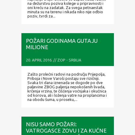
na dežurstvu poziva kolege u pripravnosti i
oni kreću na zadatak. Za svega petnaestak
minuta su na terenu i nikada niko nije odbio
poziv, tvrdi za...
POŽARI GODINAMA GUTAJU
MILIONE
20. APRIL 2016. // ZOP - SRBIJA
Zašto prolećni radovi na području Prijepolja,
Priboja i Nove Varoši postaju sve rizičniji.
Svaka tri dana iznenada se dogode po dve
paljevine ZBOG paljenja nepokošenih livada,
krčenja vrzina, te čišćenja voćnjaka i okućnica
od korova, ali i loženja vatre na proplancima i
na obodu šuma, u proseku,...
NISU SAMO POŽARI:
VATROGASCE ZOVU I ZA KUĆNE