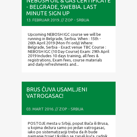
NEBOSH OIL & GAS CERTIFICATE
- BELGRADE, SWEBIA. LAST
MINUTE SIGN UP
13. FEBRUAR 2019. // ZOP - SRBIJA
Upcoming NEBOSH IGC course we will be
running in Belgrade, Serbia. When : 15th -
26th April 2019 (Mon-fri only) Where:
Belgrade, Serbia - Exact venue TBC Course :
NEBOSH IGC (10 Day Course) Exam: 29th April
2019 Includes 10 days training, all fees &
registrations, Exam fees, course materials
and daily refreshments and...
BRUS ČUVA USAMLJENI
VATROGASAC!
03. MART 2016. // ZOP - SRBIJA
POSTOJE mesta u Srbiji, poput Bača ili Brusa,
u kojima dežura samo po jedan vatrogasac,
iako po sistematizaciji treba da ih bude
najmanje troje! Ukoliko se zapali kuća, radnik