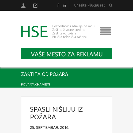
Bezbednost i zdravlje na radu
Zaštita životne sredine
Zaštita od požara
Fizičko tehnička zaštita
ZAŠTITA OD POŽARA
POVRATAK NA VESTI
SPASLI NIŠLIJU IZ
POŽARA
25. SEPTEMBAR. 2016.