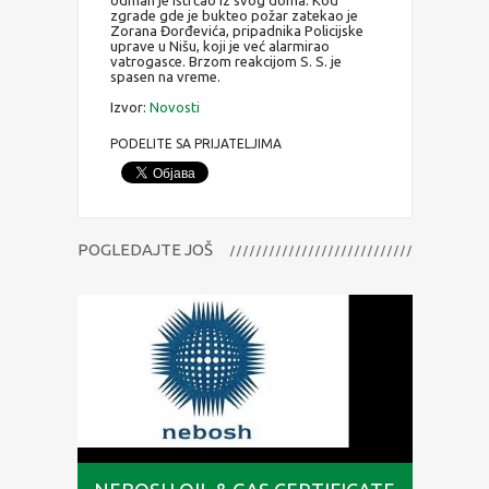
zgrade gde je bukteo požar zatekao je
Zorana Đorđevića, pripadnika Policijske
uprave u Nišu, koji je već alarmirao
vatrogasce. Brzom reakcijom S. S. je
spasen na vreme.
Izvor:
Novosti
PODELITE SA PRIJATELJIMA
POGLEDAJTE JOŠ