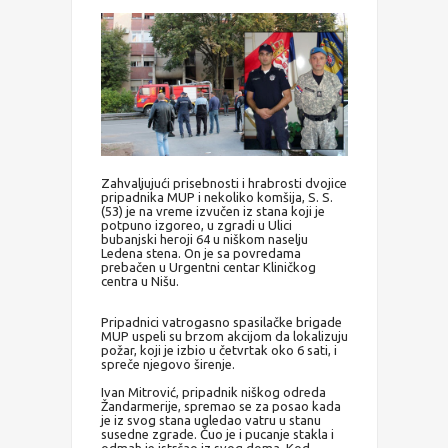
Zahvaljujući prisebnosti i hrabrosti dvojice
pripadnika MUP i nekoliko komšija, S. S.
(53) je na vreme izvučen iz stana koji je
potpuno izgoreo, u zgradi u Ulici
bubanjski heroji 64 u niškom naselju
Ledena stena. On je sa povredama
prebačen u Urgentni centar Kliničkog
centra u Nišu.
Pripadnici vatrogasno spasilačke brigade
MUP uspeli su brzom akcijom da lokalizuju
požar, koji je izbio u četvrtak oko 6 sati, i
spreče njegovo širenje.
Ivan Mitrović, pripadnik niškog odreda
Žandarmerije, spremao se za posao kada
je iz svog stana ugledao vatru u stanu
susedne zgrade. Čuo je i pucanje stakla i
odmah je istrčao iz svog doma. Kod