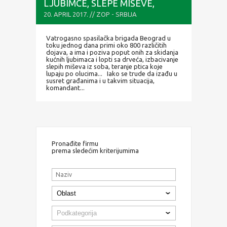
LJUBIMCE, SLEPE MIŠEVE,
LOPTE, TERANJE PTICA...
20. APRIL 2017. // ZOP - SRBIJA
Vatrogasno spasilačka brigada Beograd u
toku jednog dana primi oko 800 različitih
dojava, a ima i poziva poput onih za skidanja
kućnih ljubimaca i lopti sa drveća, izbacivanje
slepih miševa iz soba, teranje ptica koje
lupaju po olucima... Iako se trude da izađu u
susret građanima i u takvim situacija,
komandant...
Pronađite firmu
prema sledećim kriterijumima