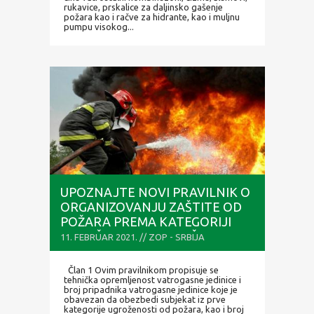
rukavice, prskalice za daljinsko gašenje
požara kao i račve za hidrante, kao i muljnu
pumpu visokog...
UPOZNAJTE NOVI PRAVILNIK O
ORGANIZOVANJU ZAŠTITE OD
POŽARA PREMA KATEGORIJI
UGROŽENOSTI OD POŽARA
11. FEBRUAR 2021. // ZOP - SRBIJA
Član 1 Ovim pravilnikom propisuje se
tehnička opremljenost vatrogasne jedinice i
broj pripadnika vatrogasne jedinice koje je
obavezan da obezbedi subjekat iz prve
kategorije ugroženosti od požara, kao i broj