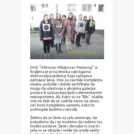
DVD “Vitkovac-Milakovac-Pečenog” iz
Kraljeva je prva ženska vatrogasna
dobrovoljna jedinica, koju sačinjava
petnaest žena. One su završile kompletnu
obuku, položile i dobile sertifikate da
mogu da učestvuju u akcijima gašenja
požara ili spasavanja ljudi u elementarnim
nepogodama. Ali, kako su za “Blic” istakle,
one ne žele da se zadrže samo na obuci,
već hoće kompletnu opremu, kako bi
pomogale ljudima u nevolji.
Želimo da se žene na selu animiraju, da
pokažemo da i mi možemo da radimo tzv.
muške poslove. Žene i devojke iz ova tri
sela su se okupile i rešile da urade nešto