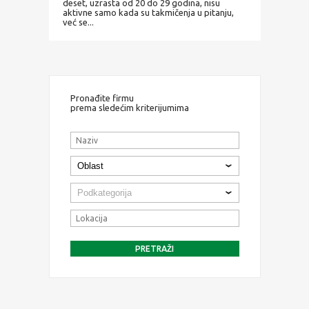
deset, uzrasta od 20 do 29 godina, nisu
aktivne samo kada su takmičenja u pitanju,
već se...
Pronađite firmu
prema sledećim kriterijumima