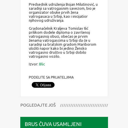
Predsednik udruženja Bojan Milutinović, u
saradnji sa vatrogasnim savezom, bio je
organizator obuke prvih žena
vatrogasaca u Srbiji, kao i inicijatior
njihovog udruživanja.
Gradonačelnik Kraljeva Tomislav Ilić
prilikom dodele diploma o završenoj
vatrogasnoj obuci, obećao je prvim
ženama vatrogascima u Srbiji da će u
saradnji sa bratskim gradom Mariborom
uložiti napor kako bi jedino Žensko
vatrogasno društvo u Srbiji dobilo
vatrogasno vozilo.
Izvor:
Blic
PODELITE SA PRIJATELJIMA
POGLEDAJTE JOŠ
BRUS ČUVA USAMLJENI