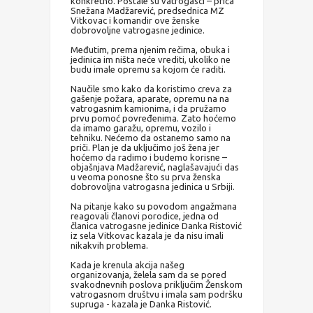
konkretno. Postale su vatrogasci – priča
Snežana Madžarević, predsednica MZ
Vitkovac i komandir ove ženske
dobrovoljne vatrogasne jedinice.
Međutim, prema njenim rečima, obuka i
jedinica im ništa neće vrediti, ukoliko ne
budu imale opremu sa kojom će raditi.
Naučile smo kako da koristimo creva za
gašenje požara, aparate, opremu na na
vatrogasnim kamionima, i da pružamo
prvu pomoć povređenima. Zato hoćemo
da imamo garažu, opremu, vozilo i
tehniku. Nećemo da ostanemo samo na
priči. Plan je da uključimo još žena jer
hoćemo da radimo i budemo korisne –
objašnjava Madžarević, naglašavajući das
u veoma ponosne što su prva ženska
dobrovoljna vatrogasna jedinica u Srbiji.
Na pitanje kako su povodom angažmana
reagovali članovi porodice, jedna od
članica vatrogasne jedinice Danka Ristović
iz sela Vitkovac kazala je da nisu imali
nikakvih problema.
Kada je krenula akcija našeg
organizovanja, želela sam da se pored
svakodnevnih poslova priključim Ženskom
vatrogasnom društvu i imala sam podršku
supruga - kazala je Danka Ristović.