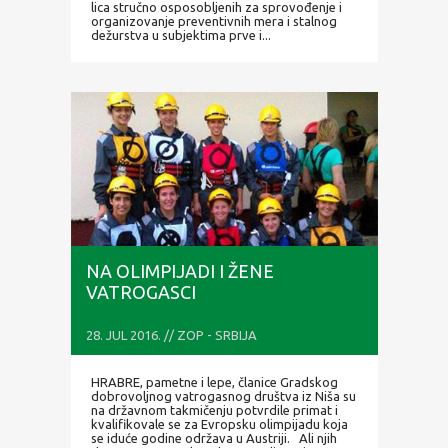
lica stručno osposobljenih za sprovođenje i
organizovanje preventivnih mera i stalnog
dežurstva u subjektima prve i...
NA OLIMPIJADI I ŽENE
VATROGASCI
28. JUL 2016. // ZOP - SRBIJA
HRABRE, pametne i lepe, članice Gradskog
dobrovoljnog vatrogasnog društva iz Niša su
na državnom takmičenju potvrdile primat i
kvalifikovale se za Evropsku olimpijadu koja
se iduće godine održava u Austriji. Ali njih