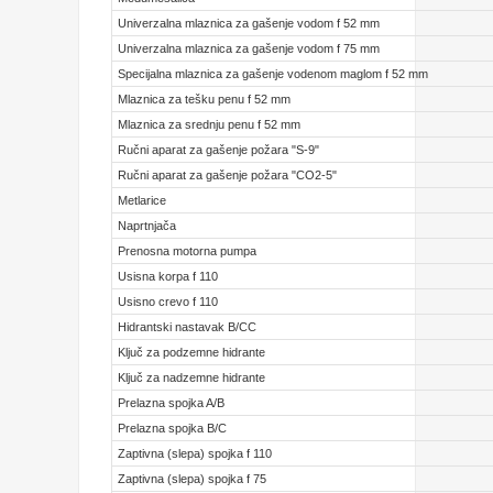
Univerzalna mlaznica za gašenje vodom f 52 mm
Univerzalna mlaznica za gašenje vodom f 75 mm
Specijalna mlaznica za gašenje vodenom maglom f 52 mm
Mlaznica za tešku penu f 52 mm
Mlaznica za srednju penu f 52 mm
Ručni aparat za gašenje požara "S-9"
Ručni aparat za gašenje požara "CO2-5"
Metlarice
Naprtnjača
Prenosna motorna pumpa
Usisna korpa f 110
Usisno crevo f 110
Hidrantski nastavak B/CC
Ključ za podzemne hidrante
Ključ za nadzemne hidrante
Prelazna spojka A/B
Prelazna spojka B/C
Zaptivna (slepa) spojka f 110
Zaptivna (slepa) spojka f 75