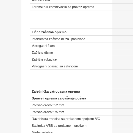
Terensko ili kombi vozilo za prevoz opreme
Lična zaštitna oprema
Interventna zaštitna bluza i pantalone
Vatrogasni šlem
Zaštitne čizme
Zaštitne rukavice
Vatrogasni opasač sa sekiricom
Zajednička vatrogasna oprema
Sprave i oprema za gašenje požara
Potisno crevo f 52 mm
Potisno crevo f 75 mm
Razdelnica trodelna sa prelaznom spojkom B/C
Sabirnica A/BB sa prelaznom spojkom
Međumešalica