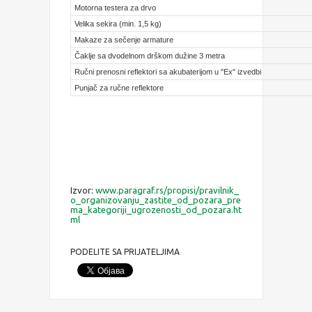
Motorna testera za drvo
Velika sekira (min. 1,5 kg)
Makaze za sečenje armature
Čaklje sa dvodelnom drškom dužine 3 metra
Ručni prenosni reflektori sa akubaterijom u "Ex" izvedbi
Punjač za ručne reflektore
Izvor:
www.paragraf.rs/propisi/pravilnik_
o_organizovanju_zastite_od_pozara_pre
ma_kategoriji_ugrozenosti_od_pozara.ht
ml
PODELITE SA PRIJATELJIMA