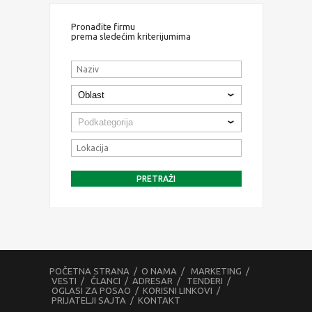
Pronađite firmu
prema sledećim kriterijumima
POČETNA STRANA
/
O NAMA
/
MARKETING
/
VESTI
/
ČLANCI
/
ADRESAR
/
TENDERI
/
OGLASI ZA POSAO
/
KORISNI LINKOVI
/
PRIJATELJI SAJTA
/
KONTAKT