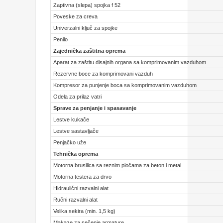
Zaptivna (slepa) spojka f 52
Poveske za creva
Univerzalni ključ za spojke
Penilo
Zajednička zaštitna oprema
Aparat za zaštitu disajnih organa sa komprimovanim vazduhom
Rezervne boce za komprimovani vazduh
Kompresor za punjenje boca sa komprimovanim vazduhom
Odela za prilaz vatri
Sprave za penjanje i spasavanje
Lestve kukače
Lestve sastavljače
Penjačko uže
Tehnička oprema
Motorna brusilica sa reznim pločama za beton i metal
Motorna testera za drvo
Hidraulični razvalni alat
Ručni razvalni alat
Velika sekira (min. 1,5 kg)
Makaze za sečenje armature