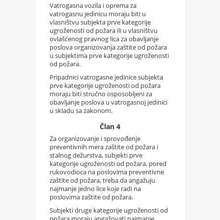
Vatrogasna vozila i oprema za
vatrogasnu jedinicu moraju biti u
vlasništvu subjekta prve kategorije
ugroženosti od požara ili u vlasništvu
ovlašćenog pravnog lica za obavljanje
poslova organizovanja zaštite od požara
u subjektima prve kategorije ugroženosti
od požara.
Pripadnici vatrogasne jedinice subjekta
prve kategorije ugroženosti od požara
moraju biti stručno osposobljeni za
obavljanje poslova u vatrogasnoj jedinici
u skladu sa zakonom.
Član 4
Za organizovanje i sprovođenje
preventivnih mera zaštite od požara i
stalnog dežurstva, subjekti prve
kategorije ugroženosti od požara, pored
rukovodioca na poslovima preventivne
zaštite od požara, treba da angažuju
najmanje jedno lice koje radi na
poslovima zaštite od požara.
Subjekti druge kategorije ugroženosti od
požara moraju angažovati najmanje