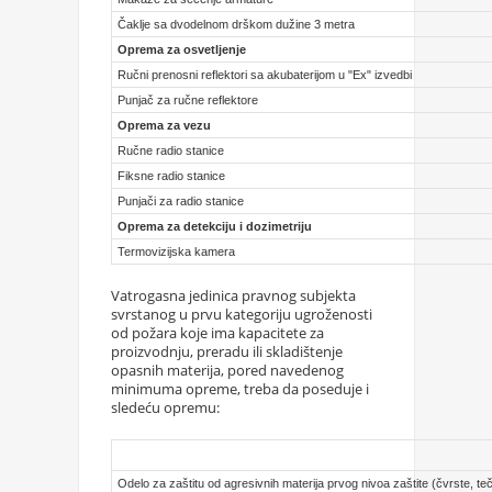
Čaklje sa dvodelnom drškom dužine 3 metra
Oprema za osvetljenje
Ručni prenosni reflektori sa akubaterijom u "Ex" izvedbi
Punjač za ručne reflektore
Oprema za vezu
Ručne radio stanice
Fiksne radio stanice
Punjači za radio stanice
Oprema za detekciju i dozimetriju
Termovizijska kamera
Vatrogasna jedinica pravnog subjekta
svrstanog u prvu kategoriju ugroženosti
od požara koje ima kapacitete za
proizvodnju, preradu ili skladištenje
opasnih materija, pored navedenog
minimuma opreme, treba da poseduje i
sledeću opremu:
Odelo za zaštitu od agresivnih materija prvog nivoa zaštite (čvrste, teč