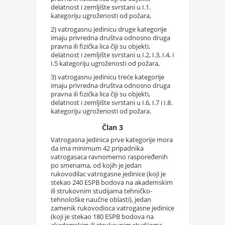
delatnost i zemljište svrstani u I.1.
kategoriju ugroženosti od požara,
2) vatrogasnu jedinicu druge kategorije
imaju privredna društva odnosno druga
pravna ili fizička lica čiji su objekti,
delatnost i zemljište svrstani u I.2, I.3, I.4, i
I.5 kategoriju ugroženosti od požara,
3) vatrogasnu jedinicu treće kategorije
imaju privredna društva odnosno druga
pravna ili fizička lica čiji su objekti,
delatnost i zemljište svrstani u I.6, I.7 i I.8.
kategoriju ugroženosti od požara.
Član 3
Vatrogasna jedinica prve kategorije mora
da ima minimum 42 pripadnika
vatrogasaca ravnomerno raspoređenih
po smenama, od kojih je jedan
rukovodilac vatrogasne jedinice (koji je
stekao 240 ESPB bodova na akademskim
ili strukovnim studijama tehničko-
tehnološke naučne oblasti), jedan
zamenik rukovodioca vatrogasne jedinice
(koji je stekao 180 ESPB bodova na