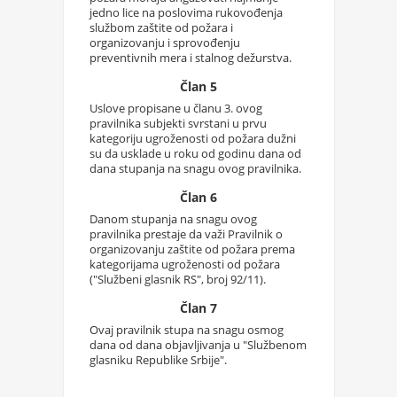
jedno lice na poslovima rukovođenja
službom zaštite od požara i
organizovanju i sprovođenju
preventivnih mera i stalnog dežurstva.
Član 5
Uslove propisane u članu 3. ovog
pravilnika subjekti svrstani u prvu
kategoriju ugroženosti od požara dužni
su da usklade u roku od godinu dana od
dana stupanja na snagu ovog pravilnika.
Član 6
Danom stupanja na snagu ovog
pravilnika prestaje da važi Pravilnik o
organizovanju zaštite od požara prema
kategorijama ugroženosti od požara
("Službeni glasnik RS", broj 92/11).
Član 7
Ovaj pravilnik stupa na snagu osmog
dana od dana objavljivanja u "Službenom
glasniku Republike Srbije".