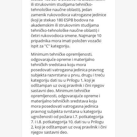
ili strukovnim studijama tehničko-
tehnološke naučne oblasti), jedan
zamenik rukovodioca vatrogasne jedinice
(koji je stekao 180 ESPB bodova na
akademskim ili strukovnim studijama
tehničko-tehnološke naučne oblasti) i
četiri rukovodioca smene. Najmanje 10
pripadnika mora imati položen vozački
ispit za "C" kategoriju.
Minimum tehničke opremljenosti,
odgovarajuće opreme i materijalno
tehničkih sredstava koju mora
posedovati vatrogasna jedinica pravnog
subjekta razvrstana u prvu, drugu i treću
kategoriju dati su u Prilogu 1, koji je
odštampan uz ovaj pravilnik i čini njegov
sastavni deo. Minimum tehničke
opremljenosti, odgovarajuće opreme i
materijalno tehničkih sredstava koju
mora posedovati vatrogasna jedinica
pravnog subjekta svrstana u kategoriju
ugroženosti od požara I.7. potkategorija
7. i I.8. potkategorija 10. dati su u Prilogu
2, koji je odštampan uz ovaj pravilnik i čini
njegov sastavni deo.