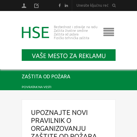
Bezbednost i zdravlje na radu
Zaštita životne sredine
Zaštita od požara
Fizičko tehnička zaštita
ZAŠTITA OD POŽARA
POVRATAK NA VESTI
UPOZNAJTE NOVI
PRAVILNIK O
ORGANIZOVANJU
ZAŠTITE OD POŽARA