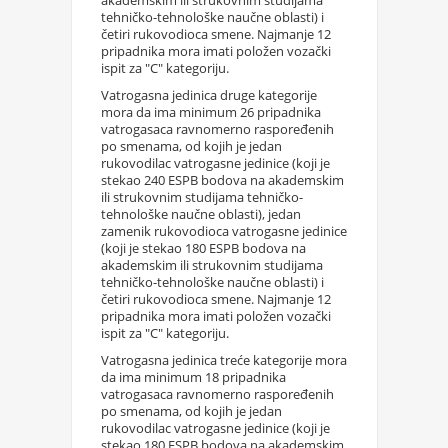
akademskim ili strukovnim studijama
tehničko-tehnološke naučne oblasti) i
četiri rukovodioca smene. Najmanje 12
pripadnika mora imati položen vozački
ispit za "C" kategoriju.
Vatrogasna jedinica druge kategorije
mora da ima minimum 26 pripadnika
vatrogasaca ravnomerno raspoređenih
po smenama, od kojih je jedan
rukovodilac vatrogasne jedinice (koji je
stekao 240 ESPB bodova na akademskim
ili strukovnim studijama tehničko-
tehnološke naučne oblasti), jedan
zamenik rukovodioca vatrogasne jedinice
(koji je stekao 180 ESPB bodova na
akademskim ili strukovnim studijama
tehničko-tehnološke naučne oblasti) i
četiri rukovodioca smene. Najmanje 12
pripadnika mora imati položen vozački
ispit za "C" kategoriju.
Vatrogasna jedinica treće kategorije mora
da ima minimum 18 pripadnika
vatrogasaca ravnomerno raspoređenih
po smenama, od kojih je jedan
rukovodilac vatrogasne jedinice (koji je
stekao 180 ESPB bodova na akademskim