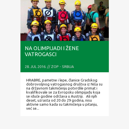
NA OLIMPIJADI I ŽENE
VATROGASCI
28. JUL 2016. // ZOP - SRBIJA
HRABRE, pametne i lepe, članice Gradskog
dobrovoljnog vatrogasnog društva iz Niša su
na državnom takmičenju potvrdile primat i
kvalifikovale se za Evropsku olimpijadu koja
se iduće godine održava u Austriji. Ali njih
deset, uzrasta od 20 do 29 godina, nisu
aktivne samo kada su takmičenja u pitanju,
već se...