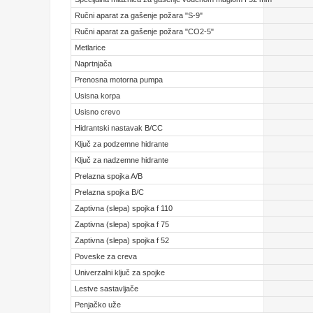
Ručni aparat za gašenje požara "S-9"
Ručni aparat za gašenje požara "CO2-5"
Metlarice
Naprtnjača
Prenosna motorna pumpa
Usisna korpa
Usisno crevo
Hidrantski nastavak B/CC
Ključ za podzemne hidrante
Ključ za nadzemne hidrante
Prelazna spojka A/B
Prelazna spojka B/C
Zaptivna (slepa) spojka f 110
Zaptivna (slepa) spojka f 75
Zaptivna (slepa) spojka f 52
Poveske za creva
Univerzalni ključ za spojke
Lestve sastavljače
Penjačko uže