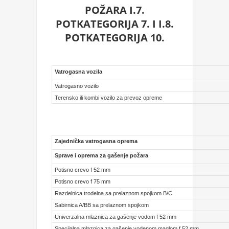
POŽARA I.7.
POTKATEGORIJA 7. I I.8.
POTKATEGORIJA 10.
Vatrogasna vozila
Vatrogasno vozilo
Terensko ili kombi vozilo za prevoz opreme
Zajednička vatrogasna oprema
Sprave i oprema za gašenje požara
Potisno crevo f 52 mm
Potisno crevo f 75 mm
Razdelnica trodelna sa prelaznom spojkom B/C
Sabirnica A/BB sa prelaznom spojkom
Univerzalna mlaznica za gašenje vodom f 52 mm
Specijalna mlaznica za gašenje vodenom maglom f 52 mm