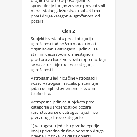
broj lica stručno osposobljenih za
sprovođenje i organizovanje preventivnih
mera i stalnog dežurstva u subjektima
prve i druge kategorije ugroženosti od
požara.
Član 2
Subjekti svrstani u prvu kategoriju
ugroženosti od požara moraju imati
organizovanu vatrogasnu jedinicu sa
stalnim dežurstvom u smeštajnom
prostoru za ljudstvo, vozila i opremu, koji
se nalazi u subjektu prve kategorije
ugroženosti.
Vatrogasnu jedinicu čine vatrogasci i
vozači vatrogasnih vozila, pri čemu je
jedan od njih istovremeno i dežurni
telefonista.
Vatrogasne jedinice subjekata prve
kategorije ugroženosti od požara
razvrstavaju se u vatrogasne jedinice
prve, druge i treće kategorije:
1) vatrogasnu jedinicu prve kategorije
imaju privredna društva odnosno druga
pravna ili fizička lica čiji su objekti,