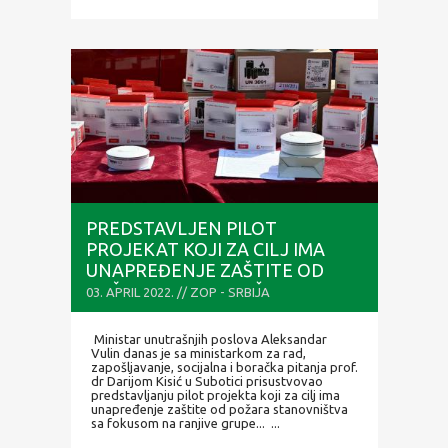
PREDSTAVLJEN PILOT
PROJEKAT KOJI ZA CILJ IMA
UNAPREĐENJE ZAŠTITE OD
POŽARA STANOVNIŠTVA SA
03. APRIL 2022. // ZOP - SRBIJA
FOKUSOM NA RANJIVE GRUPE
Ministar unutrašnjih poslova Aleksandar
Vulin danas je sa ministarkom za rad,
zapošljavanje, socijalna i boračka pitanja prof.
dr Darijom Kisić u Subotici prisustvovao
predstavljanju pilot projekta koji za cilj ima
unapređenje zaštite od požara stanovništva
sa fokusom na ranjive grupe... ...