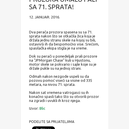
SA 71. SPRATA!
12. JANUAR. 2016.
Dva perača prozora spasena su sa 71.
sprata nakon što se otkačila žica koja je
držala jednu stranu skele na kojoj su bili,
ostavivši ih da bespomoćno vise. Srećom,
spasilačka ekipa stigla je na vreme.
Dok su perači u ponedeljak prali prozore
na "JPMorgan Chase" kuli u Hjustonu,
motor skele se pokvario i sajle koje su je
držale pukle su na jednoj strani.
Odmah nakon nezgode uspeli su da
pozovu pomoć viseći sa visine od 335
metara, na nivou 71. sprata.
Nakon sat vremena vatrogasci su ih
konačno spasli tako što su otvorili prozor
na zgradi i uvukli ih kroz njega.
Izvor:
Blic
PODELITE SA PRIJATELJIMA