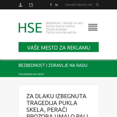
Bezbednost i zdravlje na radu
Zaštita životne sredine
Zaštita od požara
Fizičko tehnička zaštita
BEZBEDNOST I ZDRAVLJE NA RADU
POVRATAK NA VESTI
ZA DLAKU IZBEGNUTA
TRAGEDIJA PUKLA
SKELA, PERAČI
PROZORA UMALO PALI