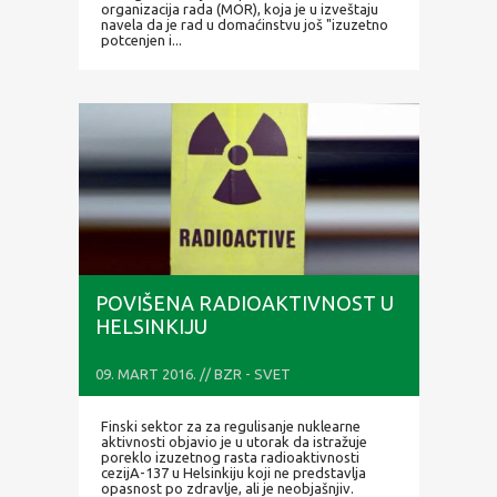
organizacija rada (MOR), koja je u izveštaju
navela da je rad u domaćinstvu još "izuzetno
potcenjen i...
POVIŠENA RADIOAKTIVNOST U
HELSINKIJU
09. MART 2016. // BZR - SVET
Finski sektor za za regulisanje nuklearne
aktivnosti objavio je u utorak da istražuje
poreklo izuzetnog rasta radioaktivnosti
cezijA-137 u Helsinkiju koji ne predstavlja
opasnost po zdravlje, ali je neobjašnjiv.