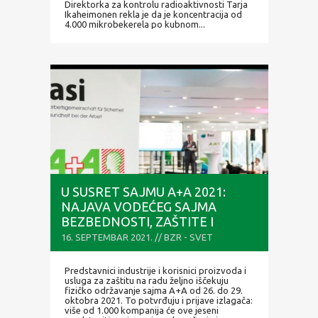
Direktorka za kontrolu radioaktivnosti Tarja
Ikaheimonen rekla je da je koncentracija od
4.000 mikrobekerela po kubnom...
U SUSRET SAJMU A+A 2021:
NAJAVA VODEĆEG SAJMA
BEZBEDNOSTI, ZAŠTITE I
ZDRAVLJA NA RADU
16. SEPTEMBAR 2021. // BZR - SVET
Predstavnici industrije i korisnici proizvoda i
usluga za zaštitu na radu željno iščekuju
fizičko održavanje sajma A+A od 26. do 29.
oktobra 2021. To potvrđuju i prijave izlagača:
više od 1.000 kompanija će ove jeseni