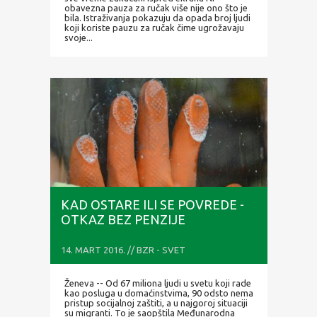
obavezna pauza za ručak više nije ono što je
bila. Istraživanja pokazuju da opada broj ljudi
koji koriste pauzu za ručak čime ugrožavaju
svoje...
KAD OSTARE ILI SE POVREDE -
OTKAZ BEZ PENZIJE
14. MART 2016. // BZR - SVET
Ženeva -- Od 67 miliona ljudi u svetu koji rade
kao posluga u domaćinstvima, 90 odsto nema
pristup socijalnoj zaštiti, a u najgoroj situaciji
su migranti. To je saopštila Međunarodna