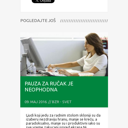
POGLEDAJTE JOŠ
PAUZA ZA RUČAK JE
NEOPHODNA
09. MAJ 2016. // BZR - SVET
Ljudi koji jedu za radnim stolom skloniji su da
izaberu nezdraviju hranu, manje se kreću, a
paradoksalno, manje su i produktivni iako su
sve vreme zakucani ispred ekrana Ni