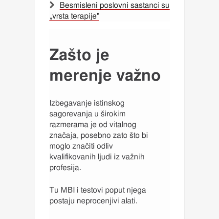
Besmisleni poslovni sastanci su
„vrsta terapije"
Zašto je
merenje važno
Izbegavanje istinskog
sagorevanja u širokim
razmerama je od vitalnog
značaja, posebno zato što bi
moglo značiti odliv
kvalifikovanih ljudi iz važnih
profesija.
Tu MBI i testovi poput njega
postaju neprocenjivi alati.