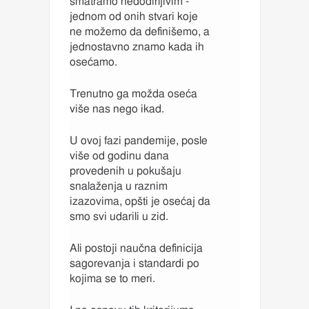
smatramo nedodirljivim -
jednom od onih stvari koje
ne možemo da definišemo, a
jednostavno znamo kada ih
osećamo.
Trenutno ga možda oseća
više nas nego ikad.
U ovoj fazi pandemije, posle
više od godinu dana
provedenih u pokušaju
snalaženja u raznim
izazovima, opšti je osećaj da
smo svi udarili u zid.
Ali postoji naučna definicija
sagorevanja i standardi po
kojima se to meri.