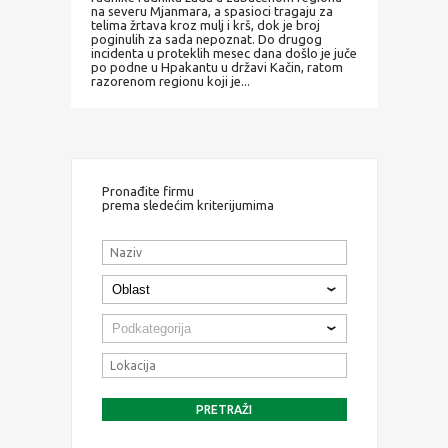
na severu Mjanmara, a spasioci tragaju za
telima žrtava kroz mulj i krš, dok je broj
poginulih za sada nepoznat. Do drugog
incidenta u proteklih mesec dana došlo je juče
po podne u Hpakantu u državi Kačin, ratom
razorenom regionu koji je...
Pronađite firmu
prema sledećim kriterijumima