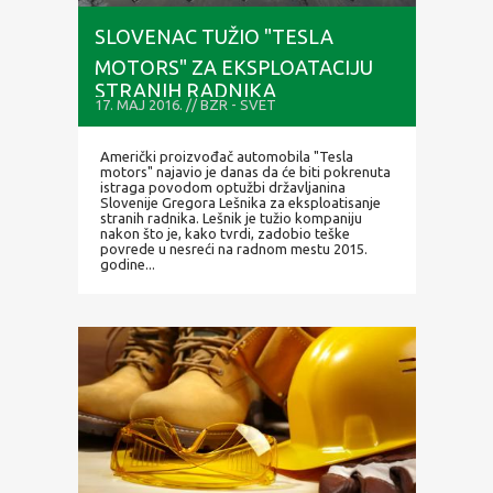
SLOVENAC TUŽIO "TESLA
MOTORS" ZA EKSPLOATACIJU
STRANIH RADNIKA
17. MAJ 2016. // BZR - SVET
Američki proizvođač automobila "Tesla
motors" najavio je danas da će biti pokrenuta
istraga povodom optužbi državljanina
Slovenije Gregora Lešnika za eksploatisanje
stranih radnika. Lešnik je tužio kompaniju
nakon što je, kako tvrdi, zadobio teške
povrede u nesreći na radnom mestu 2015.
godine...