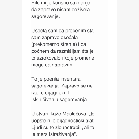
Bilo mi je korisno saznanje
da zapravo nisam doživela
sagorevanje.
Uspela sam da procenim šta
sam zapravo osećala
(prekomerno širenje) i da
počnem da razmišljam šta je
to uzrokovalo i koje promene
mogu da napravim.
To je poenta inventara
sagorevanja. Zapravo se ne
radi o dijagnozi ili
isključivanju sagorevanja.
U stvari, kaže Maslečova, „to
uopšte nije dijagnostički alat.
Ljudi su to zloupotrebili, ali to
je mera istraživanja".