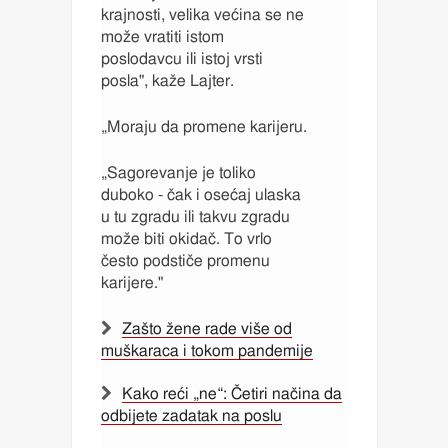
krajnosti, velika većina se ne
može vratiti istom
poslodavcu ili istoj vrsti
posla", kaže Lajter.
„Moraju da promene karijeru.
„Sagorevanje je toliko
duboko - čak i osećaj ulaska
u tu zgradu ili takvu zgradu
može biti okidač. To vrlo
često podstiče promenu
karijere."
Zašto žene rade više od
muškaraca i tokom pandemije
Kako reći „ne“: Četiri načina da
odbijete zadatak na poslu