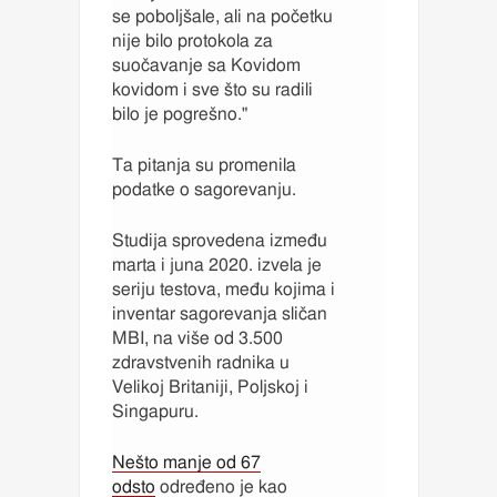
se poboljšale, ali na početku
nije bilo protokola za
suočavanje sa Kovidom
kovidom i sve što su radili
bilo je pogrešno."
Ta pitanja su promenila
podatke o sagorevanju.
Studija sprovedena između
marta i juna 2020. izvela je
seriju testova, među kojima i
inventar sagorevanja sličan
MBI, na više od 3.500
zdravstvenih radnika u
Velikoj Britaniji, Poljskoj i
Singapuru.
Nešto manje od 67
odsto
određeno je kao