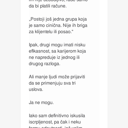
da bi platili račune.
„Postoji još jedna grupa koja
je samo cinična. Nije ih briga
za klijentelu ili posao."
Ipak, drugi mogu imati nisku
efikasnost, sa karijerom koja
ne napreduje iz jednog ili
drugog razloga.
Ali manje ljudi može prijaviti
da se primenjuju sva tri
uslova.
Ja ne mogu.
Iako sam definitivno iskusila
iscrpljenost, pa čak i neku