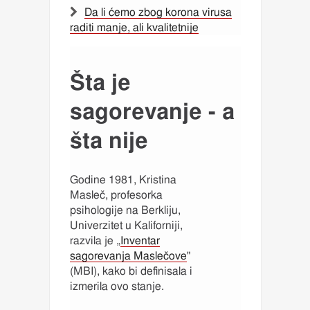
Da li ćemo zbog korona virusa
raditi manje, ali kvalitetnije
Šta je
sagorevanje - a
šta nije
Godine 1981, Kristina
Masleč, profesorka
psihologije na Berkliju,
Univerzitet u Kaliforniji,
razvila je „
Inventar
sagorevanja Maslečove
"
(MBI), kako bi definisala i
izmerila ovo stanje.