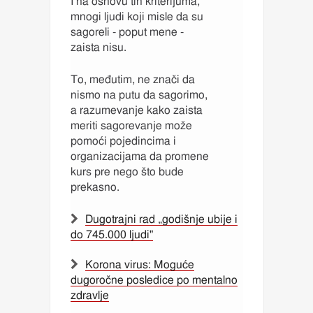
I na osnovu tih kriterijuma,
mnogi ljudi koji misle da su
sagoreli - poput mene -
zaista nisu.
To, međutim, ne znači da
nismo na putu da sagorimo,
a razumevanje kako zaista
meriti sagorevanje može
pomoći pojedincima i
organizacijama da promene
kurs pre nego što bude
prekasno.
Dugotrajni rad „godišnje ubije i
do 745.000 ljudi"
Korona virus: Moguće
dugoročne posledice po mentalno
zdravlje