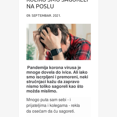
NA POSLU
09. SEPTEMBAR. 2021.
Pandemija korona virusa je
mnoge dovela do ivice. Ali iako
smo iscrpljeni i premoreni, neki
stručnjaci kažu da zapravo
nismo toliko sagoreli kao što
možda mislimo.
Mnogo puta sam sebi - i
prijateljima i kolegama - rekla
da osećam da ću sagoreti.