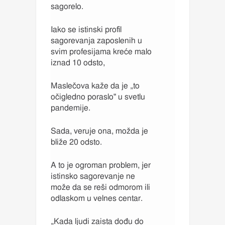
sagorelo.
Iako se istinski profil
sagorevanja zaposlenih u
svim profesijama kreće malo
iznad 10 odsto,
Maslečova kaže da je „to
očigledno poraslo" u svetlu
pandemije.
Sada, veruje ona, možda je
bliže 20 odsto.
A to je ogroman problem, jer
istinsko sagorevanje ne
može da se reši odmorom ili
odlaskom u velnes centar.
„Kada ljudi zaista dođu do