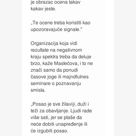
je obrazac ocena takav
kakav jeste.
„Te ocene treba koristiti kao
upozoravajuće signale."
Organizacija koja vidi
rezultate na negativnom
kraju spektra treba da deluje
brzo, kaže Maslečova, i to ne
znači samo da ponudi
časove joge ili majndfulnes
seminare o poznavanju
smisla.
„Posao je sve žilaviji, duži i
teži za obavljanje. Ljudi rade
više sati, jer se plaše da
neće dobiti unapređenje ili
će izgubiti posao.