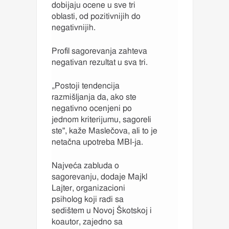
dobijaju ocene u sve tri
oblasti, od pozitivnijih do
negativnijih.
Profil sagorevanja zahteva
negativan rezultat u sva tri.
„Postoji tendencija
razmišljanja da, ako ste
negativno ocenjeni po
jednom kriterijumu, sagoreli
ste", kaže Maslečova, ali to je
netačna upotreba MBI-ja.
Najveća zabluda o
sagorevanju, dodaje Majkl
Lajter, organizacioni
psiholog koji radi sa
sedištem u Novoj Škotskoj i
koautor, zajedno sa