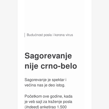
P
Budućnost posla i korona virus
o
t
p
i
Sagorevanje
s
i
nije crno-belo
s
p
o
d
Sagorevanje je spektar i
v
većina nas je deo istog.
i
d
Početkom ove godine, kada
e
a
je veb sajt za traženje posla
,
(
Indeed
) anketirao 1.500