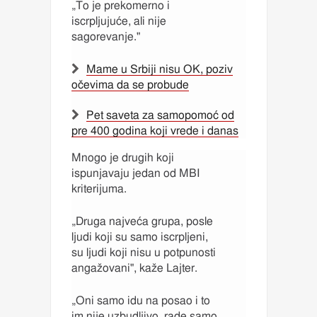
„To je prekomerno i
iscrpljujuće, ali nije
sagorevanje."
Mame u Srbiji nisu OK, poziv
očevima da se probude
Pet saveta za samopomoć od
pre 400 godina koji vrede i danas
Mnogo je drugih koji
ispunjavaju jedan od MBI
kriterijuma.
„Druga najveća grupa, posle
ljudi koji su samo iscrpljeni,
su ljudi koji nisu u potpunosti
angažovani", kaže Lajter.
„Oni samo idu na posao i to
im nije uzbudljivo, rade samo