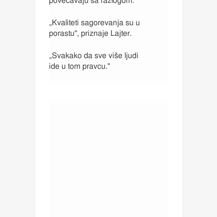
povećavaju sa razlogom.
„Kvaliteti sagorevanja su u
porastu", priznaje Lajter.
„Svakako da sve više ljudi
ide u tom pravcu."