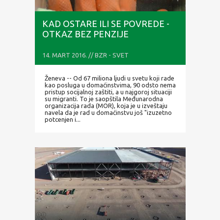
KAD OSTARE ILI SE POVREDE -
OTKAZ BEZ PENZIJE
14. MART 2016. // BZR - SVET
Ženeva -- Od 67 miliona ljudi u svetu koji rade
kao posluga u domaćinstvima, 90 odsto nema
pristup socijalnoj zaštiti, a u najgoroj situaciji
su migranti. To je saopštila Međunarodna
organizacija rada (MOR), koja je u izveštaju
navela da je rad u domaćinstvu još "izuzetno
potcenjen i...