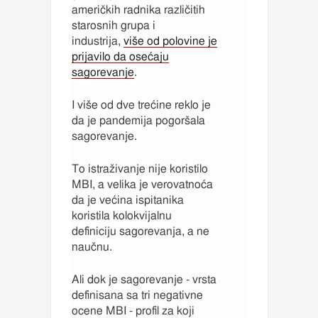
američkih radnika različitih
starosnih grupa i
industrija,
više od polovine je
prijavilo da osećaju
sagorevanje
.
I više od dve trećine reklo je
da je pandemija pogoršala
sagorevanje.
To istraživanje nije koristilo
MBI, a velika je verovatnoća
da je većina ispitanika
koristila kolokvijalnu
definiciju sagorevanja, a ne
naučnu.
Ali dok je sagorevanje - vrsta
definisana sa tri negativne
ocene MBI - profil za koji