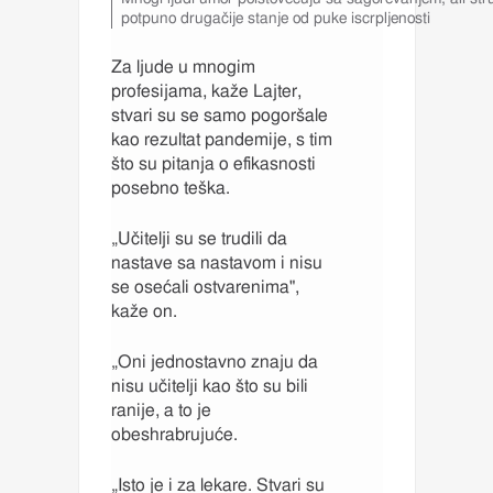
T
o
potpuno drugačije stanje od puke iscrpljenosti
O
R
t
F
p
Za ljude u mnogim
O
i
profesijama, kaže Lajter,
T
s
O
stvari su se samo pogoršale
i
G
s
kao rezultat pandemije, s tim
R
p
A
što su pitanja o efikasnosti
o
F
posebno teška.
I
d
J
f
E
o
„Učitelji su se trudili da
,
t
nastave sa nastavom i nisu
o
se osećali ostvarenima",
g
kaže on.
r
a
f
„Oni jednostavno znaju da
i
nisu učitelji kao što su bili
j
ranije, a to je
e
obeshrabrujuće.
,
„Isto je i za lekare. Stvari su