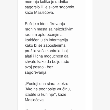
merenju koliko je radnika
sagorelo ili je skoro sagorelo,
kaže Maslečova.
Reč je o identifikovanju
radnih mesta sa neizdrživim
radnim opterećenjima i
korišćenju tih informacija
kako bi se zaposlenima
pružila veća kontrola, bolji
alati i lična mogućnost da
shvate kako da bolje rade
svoj posao - bez
sagorevanja.
„Postoji ona stara izreka:
'Ako ne podnosite vrućinu,
izađite iz kuhinje'", kaže
Maslečova.