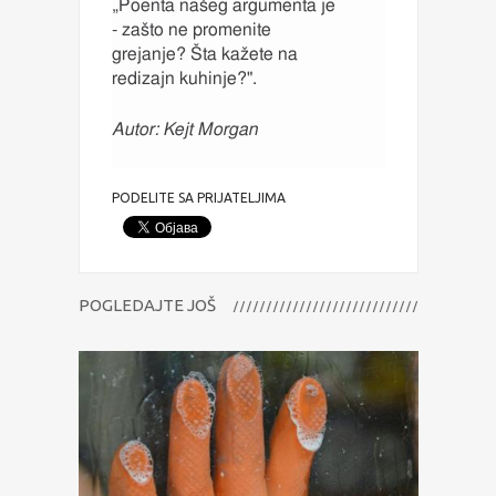
„Poenta našeg argumenta je
- zašto ne promenite
grejanje? Šta kažete na
redizajn kuhinje?".
Autor: Kejt Morgan
PODELITE SA PRIJATELJIMA
POGLEDAJTE JOŠ