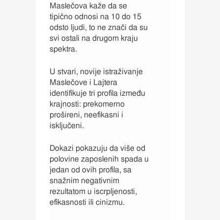
Maslečova kaže da se
tipično odnosi na 10 do 15
odsto ljudi, to ne znači da su
svi ostali na drugom kraju
spektra.
U stvari, novije istraživanje
Maslečove i Lajtera
identifikuje tri profila između
krajnosti: prekomerno
prošireni, neefikasni i
isključeni.
Dokazi pokazuju da više od
polovine zaposlenih spada u
jedan od ovih profila, sa
snažnim negativnim
rezultatom u iscrpljenosti,
efikasnosti ili cinizmu.