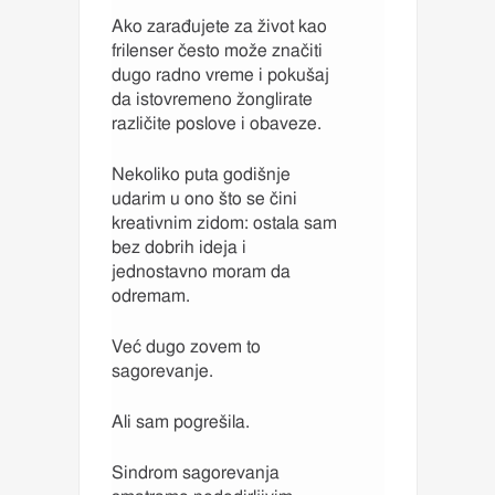
Ako zarađujete za život kao
frilenser često može značiti
dugo radno vreme i pokušaj
da istovremeno žonglirate
različite poslove i obaveze.
Nekoliko puta godišnje
udarim u ono što se čini
kreativnim zidom: ostala sam
bez dobrih ideja i
jednostavno moram da
odremam.
Već dugo zovem to
sagorevanje.
Ali sam pogrešila.
Sindrom sagorevanja