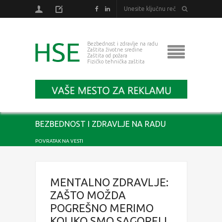
Bezbednost i zdravlje na radu
Zaštita životne sredine
Zaštita od požara
Fizičko tehnička zaštita
BEZBEDNOST I ZDRAVLJE NA RADU
POVRATAK NA VESTI
MENTALNO ZDRAVLJE:
ZAŠTO MOŽDA
POGREŠNO MERIMO
KOLIKO SMO SAGORELI