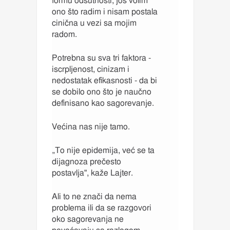
formu odsutnosti, još volim
ono što radim i nisam postala
cinična u vezi sa mojim
radom.
Potrebna su sva tri faktora -
iscrpljenost, cinizam i
nedostatak efikasnosti - da bi
se dobilo ono što je naučno
definisano kao sagorevanje.
Većina nas nije tamo.
„To nije epidemija, već se ta
dijagnoza prečesto
postavlja", kaže Lajter.
Ali to ne znači da nema
problema ili da se razgovori
oko sagorevanja ne