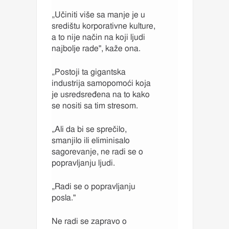
„Učiniti više sa manje je u
središtu korporativne kulture,
a to nije način na koji ljudi
najbolje rade", kaže ona.
„Postoji ta gigantska
industrija samopomoći koja
je usredsređena na to kako
se nositi sa tim stresom.
„Ali da bi se sprečilo,
smanjilo ili eliminisalo
sagorevanje, ne radi se o
popravljanju ljudi.
„Radi se o popravljanju
posla."
Ne radi se zapravo o