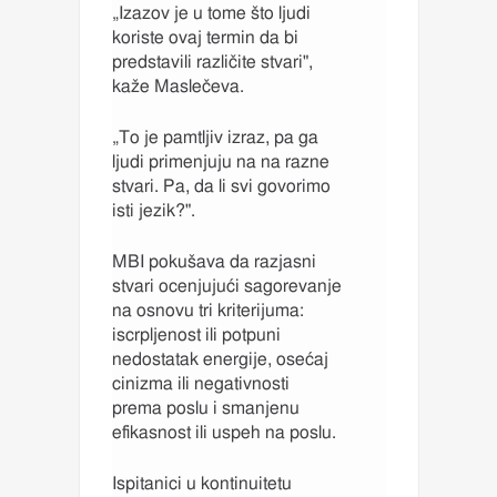
„Izazov je u tome što ljudi
koriste ovaj termin da bi
predstavili različite stvari",
kaže Maslečeva.
„To je pamtljiv izraz, pa ga
ljudi primenjuju na na razne
stvari. Pa, da li svi govorimo
isti jezik?".
MBI pokušava da razjasni
stvari ocenjujući sagorevanje
na osnovu tri kriterijuma:
iscrpljenost ili potpuni
nedostatak energije, osećaj
cinizma ili negativnosti
prema poslu i smanjenu
efikasnost ili uspeh na poslu.
Ispitanici u kontinuitetu