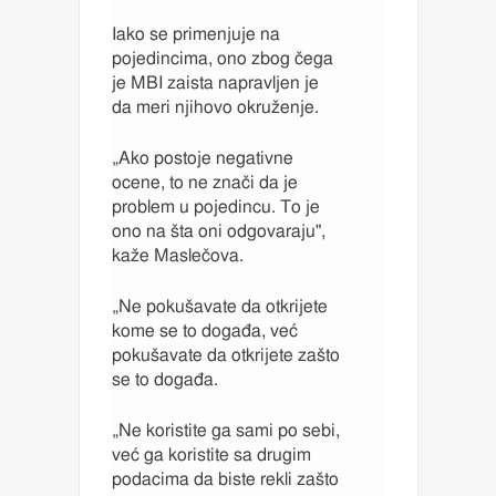
Iako se primenjuje na
pojedincima, ono zbog čega
je MBI zaista napravljen je
da meri njihovo okruženje.
„Ako postoje negativne
ocene, to ne znači da je
problem u pojedincu. To je
ono na šta oni odgovaraju",
kaže Maslečova.
„Ne pokušavate da otkrijete
kome se to događa, već
pokušavate da otkrijete zašto
se to događa.
„Ne koristite ga sami po sebi,
već ga koristite sa drugim
podacima da biste rekli zašto