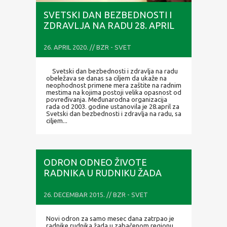
SVETSKI DAN BEZBEDNOSTI I
ZDRAVLJA NA RADU 28. APRIL
26. APRIL 2020. // BZR - SVET
Svetski dan bezbednosti i zdravlja na radu
obeležava se danas sa ciljem da ukaže na
neophodnost primene mera zaštite na radnim
mestima na kojima postoji velika opasnost od
povređivanja. Međunarodna organizacija
rada od 2003. godine ustanovila je 28.april za
Svetski dan bezbednosti i zdravlja na radu, sa
ciljem...
ODRON ODNEO ŽIVOTE
RADNIKA U RUDNIKU ŽADA
26. DECEMBAR 2015. // BZR - SVET
Novi odron za samo mesec dana zatrpao je
radnike rudnika žada u zabačenom regionu