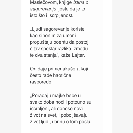
Maslečovom, knjige
Istina o
sagorevanju
, jeste da je to
isto što i iscrpljenost.
„Ljudi sagorevanje koriste
kao sinonim za umor i
propuštaju poentu da postoji
čitav spektar razlika između
te dva stanja", kaže Lajter.
On daje primer akušera koji
često rade haotične
rasporede.
„Porađaju majke bebe u
svako doba noći i potpuno su
iscrpljeni, ali donose novi
život na svet, i poboljšavaju
život ljudi, i brinu o tom poslu.