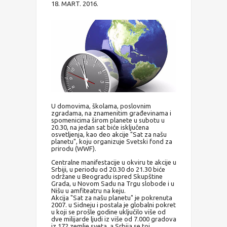
18. MART. 2016.
U domovima, školama, poslovnim
zgradama, na znamenitim građevinama i
spomenicima širom planete u subotu u
20.30, na jedan sat biće isključena
osvetljenja, kao deo akcije "Sat za našu
planetu", koju organizuje Svetski fond za
prirodu (WWF).
Centralne manifestacije u okviru te akcije u
Srbiji, u periodu od 20.30 do 21.30 biće
održane u Beogradu ispred Skupštine
Grada, u Novom Sadu na Trgu slobode i u
Nišu u amfiteatru na keju.
Akcija "Sat za našu planetu" je pokrenuta
2007. u Sidneju i postala je globalni pokret
u koji se prošle godine uključilo više od
dve milijarde ljudi iz više od 7.000 gradova
iz 172 zemlje sveta, a Srbija se toj