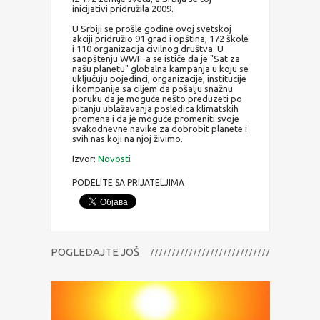
inicijativi pridružila 2009.
U Srbiji se prošle godine ovoj svetskoj
akciji pridružio 91 grad i opština, 172 škole
i 110 organizacija civilnog društva. U
saopštenju WWF-a se ističe da je "Sat za
našu planetu" globalna kampanja u koju se
uključuju pojedinci, organizacije, institucije
i kompanije sa ciljem da pošalju snažnu
poruku da je moguće nešto preduzeti po
pitanju ublažavanja posledica klimatskih
promena i da je moguće promeniti svoje
svakodnevne navike za dobrobit planete i
svih nas koji na njoj živimo.
Izvor:
Novosti
PODELITE SA PRIJATELJIMA
POGLEDAJTE JOŠ