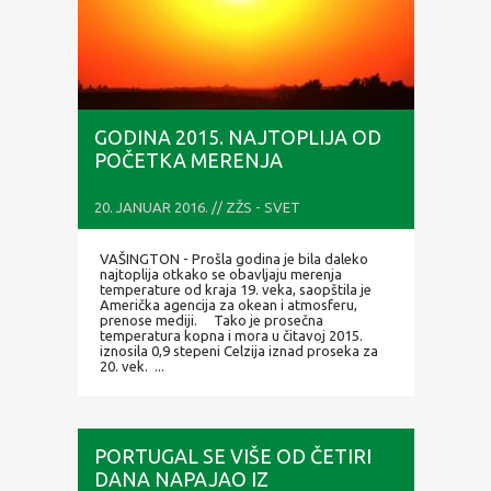
GODINA 2015. NAJTOPLIJA OD
POČETKA MERENJA
20. JANUAR 2016. // ZŽS - SVET
VAŠINGTON - Prošla godina je bila daleko
najtoplija otkako se obavljaju merenja
temperature od kraja 19. veka, saopštila je
Američka agencija za okean i atmosferu,
prenose mediji. Tako je prosečna
temperatura kopna i mora u čitavoj 2015.
iznosila 0,9 stepeni Celzija iznad proseka za
20. vek. ...
PORTUGAL SE VIŠE OD ČETIRI
DANA NAPAJAO IZ