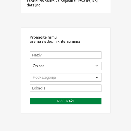
zabrinutih naučnika objavili su izveštaj koji
detaljno...
Pronađite firmu
prema sledećim kriterijumima