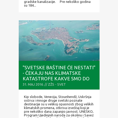
gradske kanalizacije. Pre nekoliko godina
su 184...
"SVETSKE BAŠTINE ĆE NESTATI"
- ČEKAJU NAS KLIMATSKE
KATASTROFE KAKVE SMO DO
SADA GLEDALI SAMO U
31. MAJ 2016. // ZŽS - SVET
FILMOVIM
Kip slobode, Venecija, Stounhendž, Uskršnja
ostrva i mnoge druge svetski poznate
destinacije su u velikoj opasnosti zbog velikih
klimatskih promena, otkriva izveštaj koji je
pre nekoliko dana zapanjio javnost. UNESKO,
Program Ujedinjnih naroda za okolinu i Savez