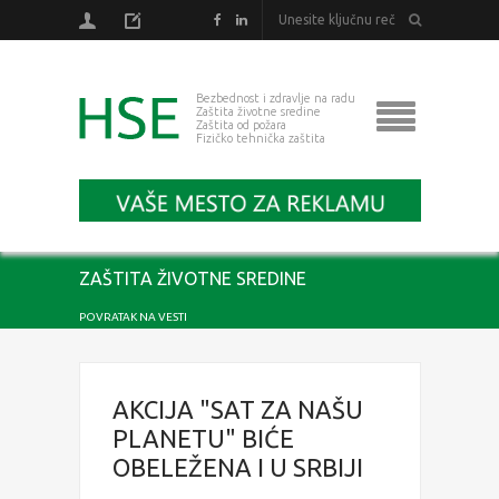
Bezbednost i zdravlje na radu
Zaštita životne sredine
Zaštita od požara
Fizičko tehnička zaštita
ZAŠTITA ŽIVOTNE SREDINE
POVRATAK NA VESTI
AKCIJA "SAT ZA NAŠU
PLANETU" BIĆE
OBELEŽENA I U SRBIJI