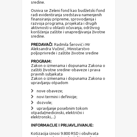
sredine.
Osniva se Zeleni fond kao budžetski fond
radi evidentiranja sredstava namenjenih
finansiranju pripreme, sprovodjenja i
razvoja programa, projekata i drugih
aktivnosti u oblasti očuvanja, održivog
korišćenja zaštite i unapredjivanja životne
sredine.
PREDAVAČI
: Radmila Šerović i Mr
Aleksandra Vučinić , Ministarstvo
poljoprivrede i zaštite životne sredine
PROGRAM:
Zakon o izmenama i dopunama Zakona o
zaštiti životne sredine-obaveze i prava
pravnih subjekata
Zakon o izmenama i dopunama Zakona o
upravljanju otpadom
nove obaveze;
novi termini i definicije;
dozvole;
upravljanje posebnim tokom
otpada(medicinski, električni i
elektronski,...)
INFORMACIJE I PRIJAVLJIVANJE:
Kotizacija iznosi 9.800 RSD i obuhvata