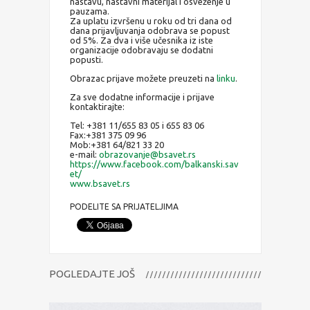
nastavu, nastavni materijal i osveženje u
pauzama.
Za uplatu izvršenu u roku od tri dana od
dana prijavljuvanja odobrava se popust
od 5%. Za dva i više učesnika iz iste
organizacije odobravaju se dodatni
popusti.
Obrazac prijave možete preuzeti na
linku
.
Za sve dodatne informacije i prijave
kontaktirajte:
Tel: +381 11/655 83 05 i 655 83 06
Fax:+381 375 09 96
Mob:+381 64/821 33 20
e-mail:
obrazovanje@bsavet.rs
https://www.facebook.com/balkanski.sav
et/
www.bsavet.rs
PODELITE SA PRIJATELJIMA
POGLEDAJTE JOŠ