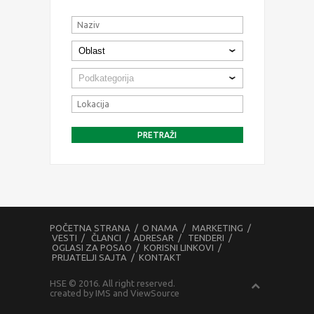
POČETNA STRANA
/
O NAMA
/
MARKETING
/
VESTI
/
ČLANCI
/
ADRESAR
/
TENDERI
/
OGLASI ZA POSAO
/
KORISNI LINKOVI
/
PRIJATELJI SAJTA
/
KONTAKT
HSE © 2016. All right reserved.
created by
IMS
and
ViewSource