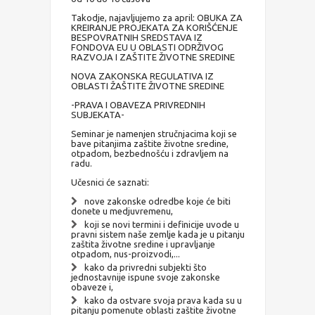
Takodje, najavljujemo za april: OBUKA ZA
KREIRANJE PROJEKATA ZA KORIŠĆENJE
BESPOVRATNIH SREDSTAVA IZ
FONDOVA EU U OBLASTI ODRŽIVOG
RAZVOJA I ZAŠTITE ŽIVOTNE SREDINE
NOVA ZAKONSKA REGULATIVA IZ
OBLASTI ŽAŠTITE ŽIVOTNE SREDINE
-PRAVA I OBAVEZA PRIVREDNIH
SUBJEKATA-
Seminar je namenjen stručnjacima koji se
bave pitanjima zaštite životne sredine,
otpadom, bezbednošću i zdravljem na
radu.
Učesnici će saznati:
nove zakonske odredbe koje će biti
donete u medjuvremenu,
koji se novi termini i definicije uvode u
pravni sistem naše zemlje kada je u pitanju
zaštita životne sredine i upravljanje
otpadom, nus-proizvodi,...
kako da privredni subjekti što
jednostavnije ispune svoje zakonske
obaveze i,
kako da ostvare svoja prava kada su u
pitanju pomenute oblasti zaštite životne