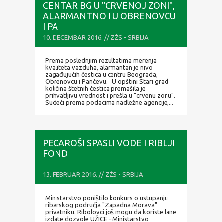
CENTAR BG U "CRVENOJ ZONI",
ALARMANTNO I U OBRENOVCU
I PA
10. DECEMBAR 2016. // ZŽS - SRBIJA
Prema poslednjim rezultatima merenja
kvaliteta vazduha, alarmantan je nivo
zagađujućih čestica u centru Beograda,
Obrenovcu i Pančevu. U opštini Stari grad
količina štetnih čestica premašila je
prihvatljivu vrednost i prešla u "crvenu zonu".
Sudeći prema podacima nadležne agencije,...
PECAROŠI SPASLI VODE I RIBLJI
FOND
13. FEBRUAR 2016. // ZŽS - SRBIJA
Ministarstvo poništilo konkurs o ustupanju
ribarskog područja "Zapadna Morava"
privatniku. Ribolovci još mogu da koriste lane
izdate dozvole UŽICE - Ministarstvo