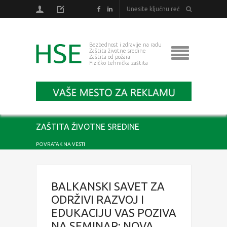
Bezbednost i zdravlje na radu
Zaštita životne sredine
Zaštita od požara
Fizičko tehnička zaštita
ZAŠTITA ŽIVOTNE SREDINE
POVRATAK NA VESTI
BALKANSKI SAVET ZA
ODRŽIVI RAZVOJ I
EDUKACIJU VAS POZIVA
NA SEMINAR: NOVA