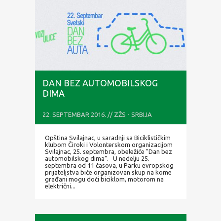
DAN BEZ AUTOMOBILSKOG
DIMA
22. SEPTEMBAR 2016. // ZŽS - SRBIJA
Opština Svilajnac, u saradnji sa Biciklističkim
klubom Čiroki i Volonterskom organizacijom
Svilajnac, 25. septembra, obeležiće "Dan bez
automobilskog dima". U nedelju 25.
septembra od 11 časova, u Parku evropskog
prijateljstva biće organizovan skup na kome
građani mogu doći biciklom, motorom na
električni...