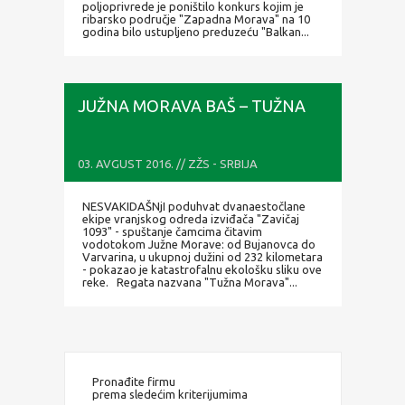
poljoprivrede je poništilo konkurs kojim je
ribarsko područje "Zapadna Morava" na 10
godina bilo ustupljeno preduzeću "Balkan...
JUŽNA MORAVA BAŠ – TUŽNA
03. AVGUST 2016. // ZŽS - SRBIJA
NESVAKIDAŠNjI poduhvat dvanaestočlane
ekipe vranjskog odreda izviđača "Zavičaj
1093" - spuštanje čamcima čitavim
vodotokom Južne Morave: od Bujanovca do
Varvarina, u ukupnoj dužini od 232 kilometara
- pokazao je katastrofalnu ekološku sliku ove
reke. Regata nazvana "Tužna Morava"...
Pronađite firmu
prema sledećim kriterijumima