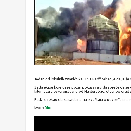
Jedan od lokalnih zvaničnika Juva Radž rekao je da je šest
Sada ekipe koje gase požar pokušavaju da spreče da se on
kilometara severoistočno od Hajderabad, glavnog grada
Radž je rekao da za sada nema izveštaja o povređenim i 
Izvor:
Blic