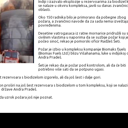
Indiji i izazvalo eksplozije u rezervoarima za biodizel k
se nalaze u okviru kompleksa, javili su danas zvaničnic
oblasti.
Oko 150 radnika bilo je primorano da pobegne zbog
požara, a zvaničnici navode da za sada nema izveštaj
povređenima.
Desetine vatrogasaca iz ratne mornarice pridružili su 
civilnim vlastima u naporima da se suzbije požar koji j
počeo sinoć, rekao je pomorski oficir Radžeš Šeti.
Požar je izbio u kompleksu kompanije Biomaks fjuels
(Biomax Fuels Ltd.) blizu Višahanama, luke u indijskoj 
Andra Pradeš.
Šeti je rekao da je požar pod kontrolom, ali da će biti
potrebno više sati da se potpuno ugasi.
 rezervoara s biodizelom izgorelo, ali da još šest i dalje gori.
 proširi na još šest rezervoara s biodizelom u tom kompleksu, koji se nalazi
 države Andra Pradeš.
da uzrok požara još nije poznat.