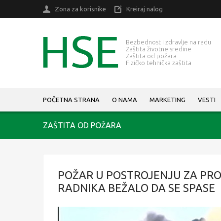
Zona za korisnike
Kreiraj nalog
Bezbednost i zdravlje na radu
Zaštita životne sredine
Zaštita od požara
Fizičko tehnička zaštita
POČETNA STRANA
O NAMA
MARKETING
VESTI
ZAŠTITA OD POŽARA
POŽAR U POSTROJENJU ZA PROI
RADNIKA BEŽALO DA SE SPASE