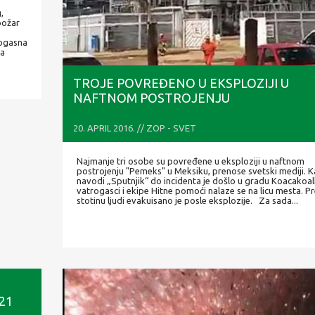
,
požar
rogasna
ta
TROJE POVREĐENO U EKSPLOZIJI U
NAFTNOM POSTROJENJU
20. APRIL 2016. // ZOP - SVET
Najmanje tri osobe su povređene u eksploziji u naftnom
postrojenju "Pemeks" u Meksiku, prenose svetski mediji. 
navodi „Sputnjik“ do incidenta je došlo u gradu Koacakoal
vatrogasci i ekipe Hitne pomoći nalaze se na licu mesta. P
stotinu ljudi evakuisano je posle eksplozije. Za sada...
21