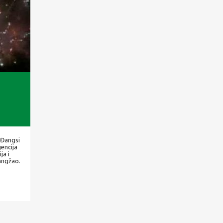
i Đangsi
gencija
ja i
Šangžao.