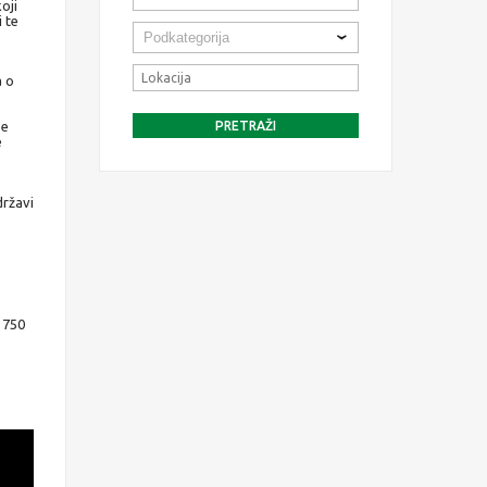
oji
i te
a o
se
e
državi
 750