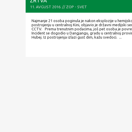
ŽRTVA
11. AVGUST 2016. // ZOP - SVET
Najmanje 21 osoba poginula je nakon eksplozije u hemijs
postrojenju u centralnoj Kini, objavio je državni medijski se
CCTV. Prema trenutnim podacima, još pet osoba je pov
Incident se dogodio u Dangjangu, gradu u centralnoj provin
Hubej. Iz postrojenja izlazi gust dim, kažu svedoci. ...