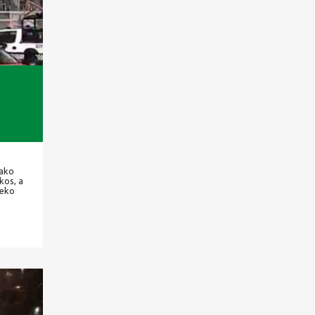
Kako
kos, a
reko