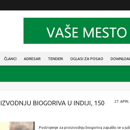
ČLANCI
ADRESAR
TENDERI
OGLASI ZA POSAO
DOWNLOA
ZVODNJU BIOGORIVA U INDIJI, 150
27. APRI.
Postrojenje za proizvodnju biogoriva zapalilo se u juž