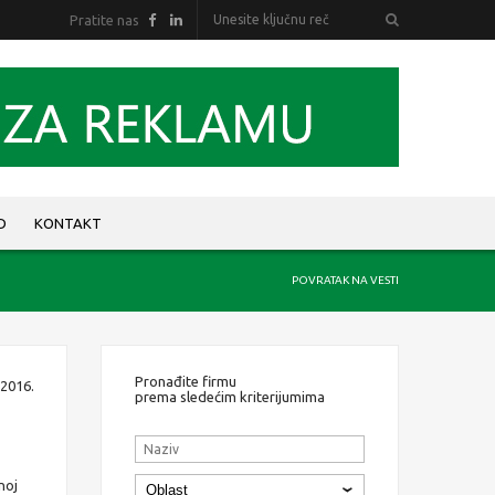
Pratite nas
D
KONTAKT
POVRATAK NA VESTI
Pronađite firmu
 2016.
prema sledećim kriterijumima
noj