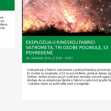
kom
rvis
ređeno.
ciji
EKSPLOZIJA U KINESKOJ FABRICI
VATROMETA, TRI OSOBE POGINULE, 53
POVREĐENE
20. JANUAR 2016. // ZOP - SVET
U eksploziji u fabrici vatrometa u južnoj kineskoj provincij
tri osobe su poginule, a 53 su povređene, javila je danas a
Sinhua. Jedna osoba se još vodi kao nestala, navodi agenci
dodaje da se eskplozija desila u fabrici u selu kod grada 
Lokalne vlasti su potvrdile vest o tragediji...