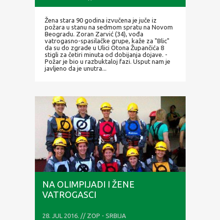
Žena stara 90 godina izvučena je juče iz
požara u stanu na sedmom spratu na Novom
Beogradu. Zoran Zarvić (34), vođa
vatrogasno-spasilačke grupe, kaže za "Blic"
da su do zgrade u Ulici Otona Župančića 8
stigli za četiri minuta od dobijanja dojave. -
Požar je bio u razbuktaloj fazi. Usput nam je
javljeno da je unutra...
NA OLIMPIJADI I ŽENE
VATROGASCI
28. JUL 2016. // ZOP - SRBIJA