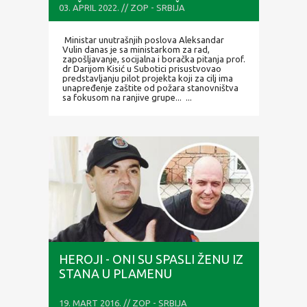
POŽARA STANOVNIŠTVA SA
03. APRIL 2022. // ZOP - SRBIJA
FOKUSOM NA RANJIVE GRUPE
Ministar unutrašnjih poslova Aleksandar
Vulin danas je sa ministarkom za rad,
zapošljavanje, socijalna i boračka pitanja prof.
dr Darijom Kisić u Subotici prisustvovao
predstavljanju pilot projekta koji za cilj ima
unapređenje zaštite od požara stanovništva
sa fokusom na ranjive grupe... ...
HEROJI - ONI SU SPASLI ŽENU IZ
STANA U PLAMENU
19. MART 2016. // ZOP - SRBIJA