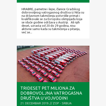
HRABRE, pametne i lepe, članice Gradskog
dobrovoljnog vatrogasnog društva iz Niša su
na državnom takmičenju potvrdile primat i
kvalifikovale se za Evropsku olimpijadu koja
se iduće godine održava u Austriji. Ali njih
deset, uzrasta od 20 do 29 godina, nisu
aktivne samo kada su takmičenja u pitanju,
već se...
TRIDESET PET MILIONA ZA
DOBROVOLJNA VATROGASNA
DRUŠTVA U VOJVODINI
21. DECEMBAR 2019. // ZOP - SRBIJA