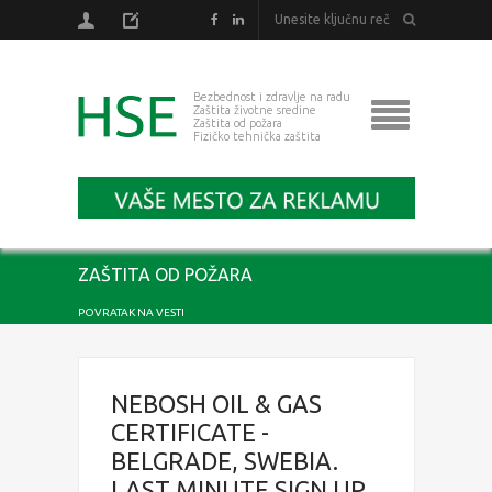
Bezbednost i zdravlje na radu
Zaštita životne sredine
Zaštita od požara
Fizičko tehnička zaštita
ZAŠTITA OD POŽARA
POVRATAK NA VESTI
NEBOSH OIL & GAS
CERTIFICATE -
BELGRADE, SWEBIA.
LAST MINUTE SIGN UP