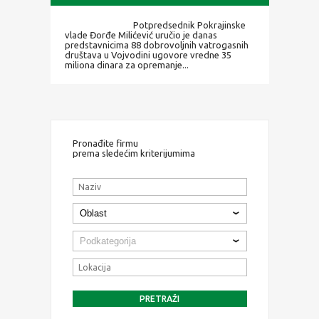
Potpredsednik Pokrajinske
vlade Đorđe Milićević uručio je danas
predstavnicima 88 dobrovoljnih vatrogasnih
društava u Vojvodini ugovore vredne 35
miliona dinara za opremanje...
Pronađite firmu
prema sledećim kriterijumima