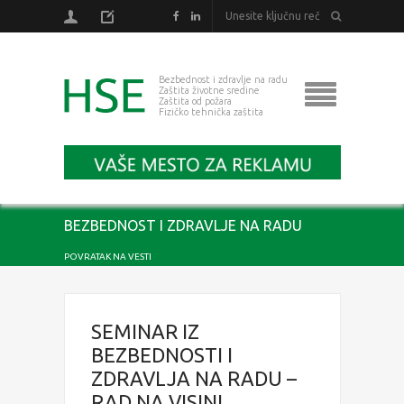
Bezbednost i zdravlje na radu
Zaštita životne sredine
Zaštita od požara
Fizičko tehnička zaštita
BEZBEDNOST I ZDRAVLJE NA RADU
POVRATAK NA VESTI
SEMINAR IZ
BEZBEDNOSTI I
ZDRAVLJA NA RADU –
RAD NA VISINI