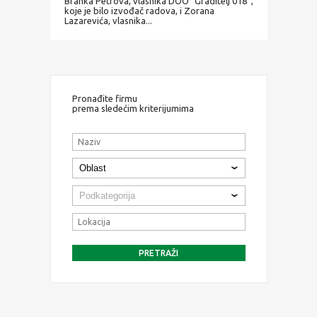
Branka Petrova, vlasnika DOO “Graditelj 018”,
koje je bilo izvođač radova, i Zorana
Lazarevića, vlasnika...
Pronađite firmu
prema sledećim kriterijumima