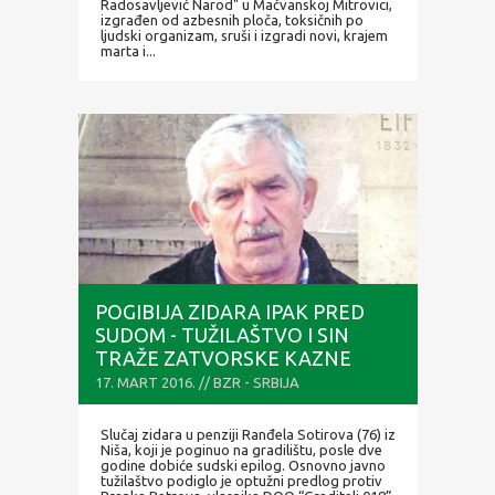
Radosavljević Narod" u Mačvanskoj Mitrovici,
izgrađen od azbesnih ploča, toksičnih po
ljudski organizam, sruši i izgradi novi, krajem
marta i...
POGIBIJA ZIDARA IPAK PRED
SUDOM - TUŽILAŠTVO I SIN
TRAŽE ZATVORSKE KAZNE
17. MART 2016. // BZR - SRBIJA
Slučaj zidara u penziji Ranđela Sotirova (76) iz
Niša, koji je poginuo na gradilištu, posle dve
godine dobiće sudski epilog. Osnovno javno
tužilaštvo podiglo je optužni predlog protiv