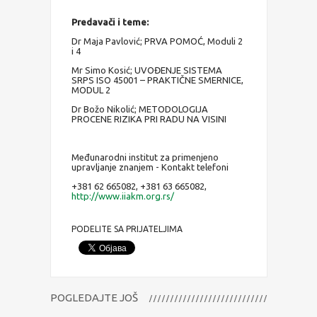
Predavači i teme:
Dr Maja Pavlović; PRVA POMOĆ, Moduli 2
i 4
Mr Simo Kosić; UVOĐENJE SISTEMA
SRPS ISO 45001 – PRAKTIČNE SMERNICE,
MODUL 2
Dr Božo Nikolić; METODOLOGIJA
PROCENE RIZIKA PRI RADU NA VISINI
Međunarodni institut za primenjeno
upravljanje znanjem - Kontakt telefoni
+381 62 665082, +381 63 665082,
http://www.iiakm.org.rs/
PODELITE SA PRIJATELJIMA
POGLEDAJTE JOŠ