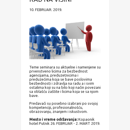
10. FEBRUAR. 2019.
Teme seminara su aktuelne i namenjene su
prvenstveno licima za bezbednost
agencijama, preduzetnicima i
preduzećima koja se bave poslovima
bezbednosti i zdravlja na radu a i svim
ostalima koji su na bilo koji način povezani
sa oblašću zaštite i licima koja se sa njom
bave.
Predavači su posebno izabrani po svojoj
kompetenciji, profesionalnošću,
obrazovanju, znanjem i iskustvom.
Mesto i vreme održavanja:
Kopaonik
hotel Putnik 26. FEBRUAR - 2. MART 2019.