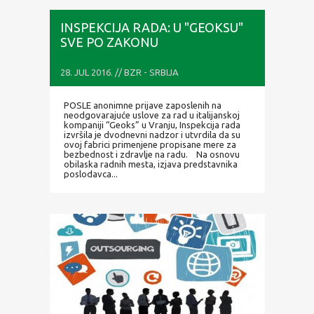
INSPEKCIJA RADA: U "GEOKSU"
SVE PO ZAKONU
28. JUL 2016. // BZR - SRBIJA
POSLE anonimne prijave zaposlenih na
neodgovarajuće uslove za rad u italijanskoj
kompaniji “Geoks” u Vranju, Inspekcija rada
izvršila je dvodnevni nadzor i utvrdila da su
ovoj fabrici primenjene propisane mere za
bezbednost i zdravlje na radu. Na osnovu
obilaska radnih mesta, izjava predstavnika
poslodavca...