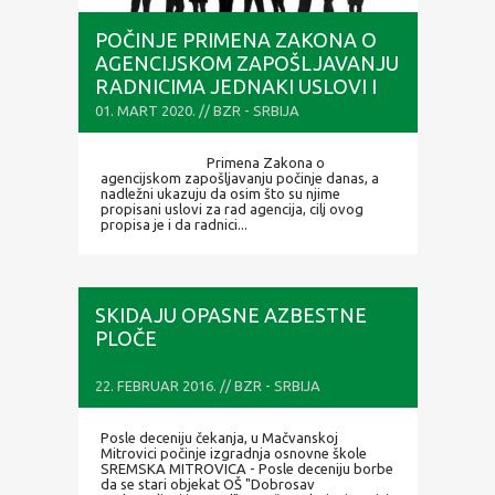
POČINJE PRIMENA ZAKONA O
AGENCIJSKOM ZAPOŠLJAVANJU
RADNICIMA JEDNAKI USLOVI I
PRAVA IZ RADNOG ODNOSA
01. MART 2020. // BZR - SRBIJA
Primena Zakona o
agencijskom zapošljavanju počinje danas, a
nadležni ukazuju da osim što su njime
propisani uslovi za rad agencija, cilj ovog
propisa je i da radnici...
SKIDAJU OPASNE AZBESTNE
PLOČE
22. FEBRUAR 2016. // BZR - SRBIJA
Posle deceniju čekanja, u Mačvanskoj
Mitrovici počinje izgradnja osnovne škole
SREMSKA MITROVICA - Posle deceniju borbe
da se stari objekat OŠ "Dobrosav