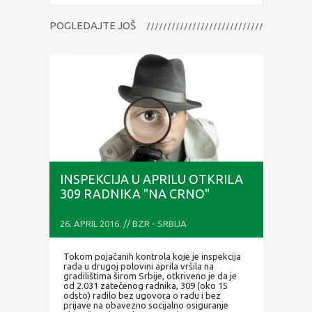
POGLEDAJTE JOŠ
INSPEKCIJA U APRILU OTKRILA
309 RADNIKA "NA CRNO"
26. APRIL 2016. // BZR - SRBIJA
Tokom pojačanih kontrola koje je inspekcija
rada u drugoj polovini aprila vršila na
gradilištima širom Srbije, otkriveno je da je
od 2.031 zatečenog radnika, 309 (oko 15
odsto) radilo bez ugovora o radu i bez
prijave na obavezno socijalno osiguranje