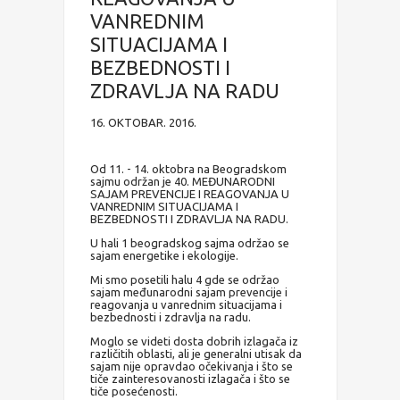
VANREDNIM
SITUACIJAMA I
BEZBEDNOSTI I
ZDRAVLJA NA RADU
16. OKTOBAR. 2016.
Od 11. - 14. oktobra na Beogradskom
sajmu održan je 40. MEĐUNARODNI
SAJAM PREVENCIJE I REAGOVANJA U
VANREDNIM SITUACIJAMA I
BEZBEDNOSTI I ZDRAVLJA NA RADU.
U hali 1 beogradskog sajma održao se
sajam energetike i ekologije.
Mi smo posetili halu 4 gde se održao
sajam
međunarodni sajam prevencije i
reagovanja u vanrednim situacijama i
bezbednosti i zdravlja na radu.
Moglo se videti dosta dobrih izlagača iz
različitih oblasti, ali je generalni utisak da
sajam nije opravdao očekivanja i što se
tiče zainteresovanosti izlagača i što se
tiče posećenosti.