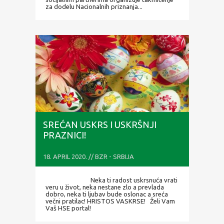
za dodelu Nacionalnih priznanja...
SREĆAN USKRS I USKRŠNJI
PRAZNICI!
18. APRIL 2020. // BZR - SRBIJA
Neka ti radost uskrsnuća vrati
veru u život, neka nestane zlo a prevlada
dobro, neka ti ljubav bude oslonac a sreća
večni pratilac! HRISTOS VASKRSE! Želi Vam
Vaš HSE portal!