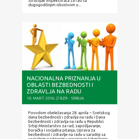
Stručnjak Inspektorata za rad sa
dugogodišnjim iskustvom u...
NACIONALNA PRIZNANJA U
OBLASTI BEZBEDNOSTI I
ZDRAVLJA NA RADU
10. MART 2016. // BZR - SRBIJA
Povodom obeležavanja 28. aprila – Svetskog
dana bezbednosti i zdravlja na radu i Dana
bezbednosti i zdravlja na radu u Republici
Srbiji Ministarstvo za rad, zapošljavanje,
boračka i socijalna pitanja, Uprava za
bezbednost i zdravlje na radu u saradnji sa
socijalnim partnerima organizuje takmičenje