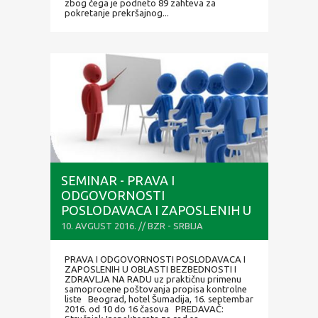
zbog čega je podneto 89 zahteva za
pokretanje prekršajnog...
SEMINAR - PRAVA I
ODGOVORNOSTI
POSLODAVACA I ZAPOSLENIH U
OBLASTI BEZBEDNOSTI I
10. AVGUST 2016. // BZR - SRBIJA
ZDRAVLJA NA RADU
PRAVA I ODGOVORNOSTI POSLODAVACA I
ZAPOSLENIH U OBLASTI BEZBEDNOSTI I
ZDRAVLJA NA RADU uz praktičnu primenu
samoprocene poštovanja propisa kontrolne
liste Beograd, hotel Šumadija, 16. septembar
2016. od 10 do 16 časova PREDAVAČ: