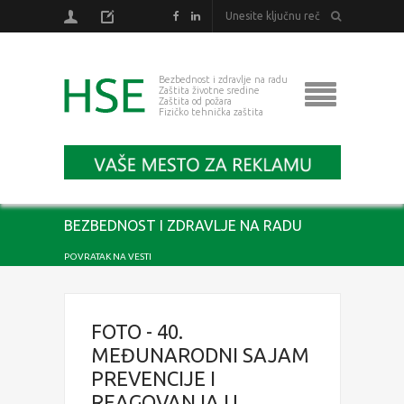
Bezbednost i zdravlje na radu
Zaštita životne sredine
Zaštita od požara
Fizičko tehnička zaštita
BEZBEDNOST I ZDRAVLJE NA RADU
POVRATAK NA VESTI
FOTO - 40.
MEĐUNARODNI SAJAM
PREVENCIJE I
REAGOVANJA U