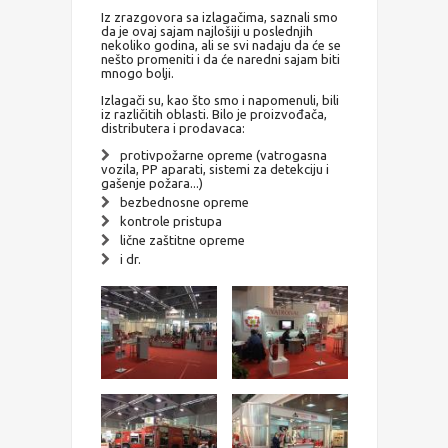
Iz zrazgovora sa izlagačima, saznali smo
da je ovaj sajam najlošiji u poslednjih
nekoliko godina, ali se svi nadaju da će se
nešto promeniti i da će naredni sajam biti
mnogo bolji.
Izlagači su, kao što smo i napomenuli, bili
iz različitih oblasti. Bilo je proizvođača,
distributera i prodavaca:
protivpožarne opreme (vatrogasna
vozila, PP aparati, sistemi za detekciju i
gašenje požara...)
bezbednosne opreme
kontrole pristupa
lične zaštitne opreme
i dr.