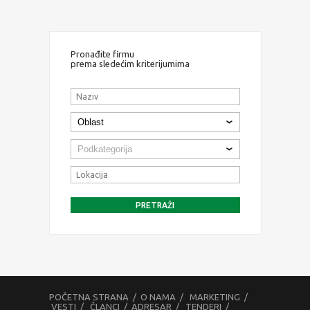
Pronađite firmu
prema sledećim kriterijumima
POČETNA STRANA
/
O NAMA
/
MARKETING
/
VESTI
/
ČLANCI
/
ADRESAR
/
TENDERI
/