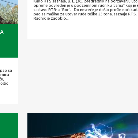
Kako RTS saznaje, B. L. (36), predradnik na održavanju ut
opreme povređen je u podzemnom rudniku "Jama" koji je 
sastavu RTB-a “Bor“. Do nesreće je došlo prošle noći kad
pao sa mašine za utovar rude teške 25 tona, saznaje RTS
Radnik je zadobio...
SA
 pao sa
rnica
če,
vodio