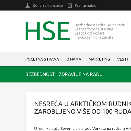
Zona za korisnike
Kreiraj nalog
Bezbednost i zdravlje na radu
Zaštita životne sredine
Zaštita od požara
Fizičko tehnička zaštita
POČETNA STRANA
O NAMA
MARKETING
VESTI
BEZBEDNOST I ZDRAVLJE NA RADU
NESREĆA U ARKTIČKOM RUDNI
ZAROBLJENO VIŠE OD 100 RUD
U rudniku uglja Severnaja u gradu Vorkuta na ruskom Ark