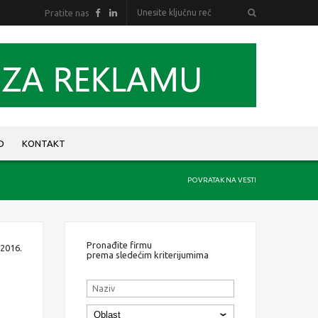
Pratite nas
D
KONTAKT
POVRATAK NA VESTI
Pronađite firmu
2016.
prema sledećim kriterijumima