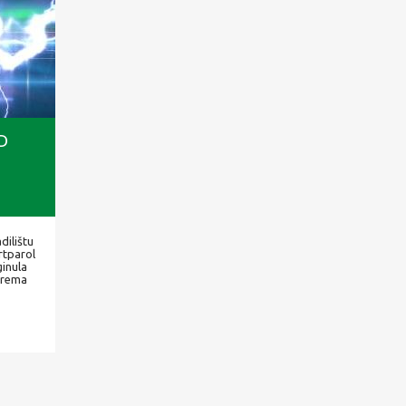
D
dilištu
rtparol
inula
 Prema