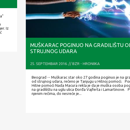
a"
m
er. Iz
eć
MUŠKARAC POGINUO NA GRADILIŠTU O
STRUJNOG UDARA
25. SEPTEMBAR 2016. // BZR - HRONIIKA
Beograd -- Muškarac star oko 27 godina poginuo je na gra
od strujnog udara, rečeno je Tanjugu u Hitnoj pomoći. Po
Hitne pomoći Nada Macura rekla je da je muška osoba pog
na gradilištu na uglu ulica Đorđa Vajferta i Lamartinove.
njenim rečima, do nesreće je...