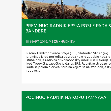
PREMINUO RADNIK EPS-A POSLE PADA 
BANDERE
18. MART 2016. // BZR - HRONIIKA
Radnik Elektroprivrede Srbije (EPS) Slobodan Stošić (47)
preminuo je od posledica povreda koje je zadobio kada je
stuba dok je radio na niskonaponskoj mreži u selu Gornja T
kod Trgovišta, saopštio je danas EPS. Radnik je stradao ju
kada se polomio drveni stub na kojem se nalazio dok je iz
radove....
POGINUO RADNIK NA KOPU TAMNAVA