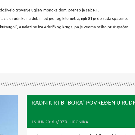
doživelo trovanje ugljen-monoksidom, preneo je sajt RT.
azili u rudniku na dubini od jednog kilometra, njih 81 je do sada spaseno.
kutaugol", a nalazi se iza Arktičkog kruga, pa je veoma teško pristupačan.
RADNIK RTB "BORA" POVREĐEN U RUD
16. JUN 2016. // BZR - HRONIIKA