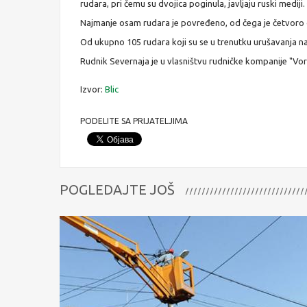
rudara, pri čemu su dvojica poginula, javljaju ruski mediji.
Najmanje osam rudara je povređeno, od čega je četvoro 
Od ukupno 105 rudara koji su se u trenutku urušavanja nal
Rudnik Severnaja je u vlasništvu rudničke kompanije "Vor
Izvor:
Blic
PODELITE SA PRIJATELJIMA
POGLEDAJTE JOŠ