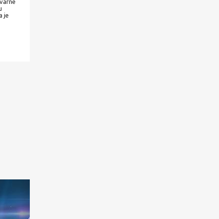
ovarne
u
a je
.