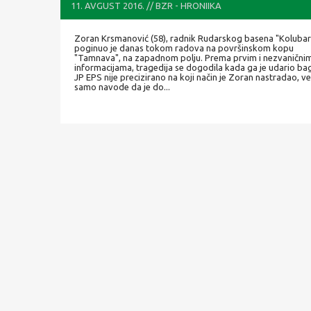
11. AVGUST 2016. // BZR - HRONIIKA
Zoran Krsmanović (58), radnik Rudarskog basena "Kolubar
poginuo je danas tokom radova na površinskom kopu
"Tamnava", na zapadnom polju. Prema prvim i nezvanični
informacijama, tragedija se dogodila kada ga je udario bag
JP EPS nije precizirano na koji način je Zoran nastradao, v
samo navode da je do...