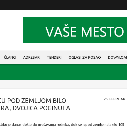
ČLANCI
ADRESAR
TENDERI
OGLASI ZA POSAO
DOWNLOA
KU POD ZEMLJOM BILO
25. FEBRUAR. 
ARA, DVOJICA POGINULA
tiku je danas došlo do urušavanja rudnika, dok se ispod zemlje nalazilo 105