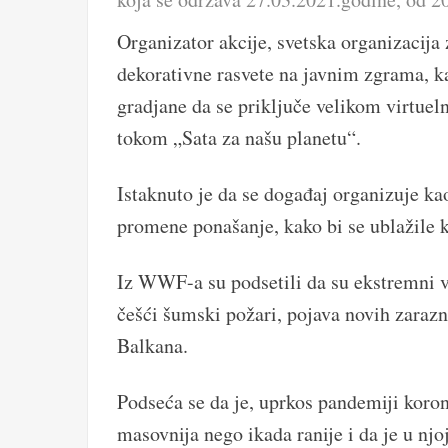
Organizator akcije, svetska organizacija
dekorativne rasvete na javnim zgrama, k
gradjane da se priključe velikom virtuel
tokom „Sata za našu planetu“.
Istaknuto je da se događaj organizuje ka
promene ponašanje, kako bi se ublažile
Iz WWF-a su podsetili da su ekstremni v
češći šumski požari, pojava novih zarazn
Balkana.
Podseća se da je, uprkos pandemiji koron
masovnija nego ikada ranije i da je u njoj