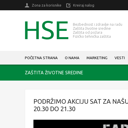
Zona za korisnike
Kreiraj nalog
Bezbednost i zdravlje na radu
Zaštita životne sredine
Zaštita od požara
Fizičko tehnička zaštita
POČETNA STRANA
O NAMA
MARKETING
VESTI
ZAŠTITA ŽIVOTNE SREDINE
PODRŽIMO AKCIJU SAT ZA NAŠU
20.30 DO 21.30