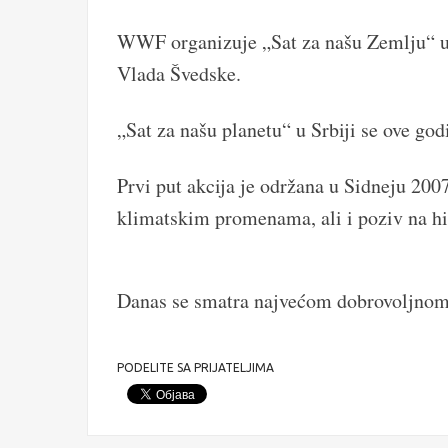
WWF organizuje „Sat za našu Zemlju“ u 
Vlada Švedske.
„Sat za našu planetu“ u Srbiji se ove god
Prvi put akcija je održana u Sidneju 2007
klimatskim promenama, ali i poziv na hi
Danas se smatra najvećom dobrovoljnom 
PODELITE SA PRIJATELJIMA