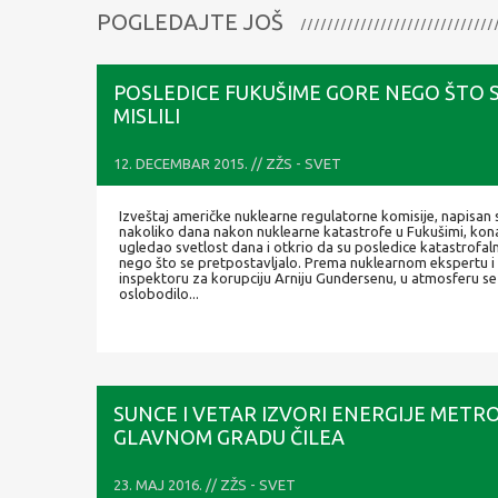
POGLEDAJTE JOŠ
POSLEDICE FUKUŠIME GORE NEGO ŠTO 
MISLILI
12. DECEMBAR 2015. // ZŽS - SVET
Izveštaj američke nuklearne regulatorne komisije, napisan
nakoliko dana nakon nuklearne katastrofe u Fukušimi, kon
ugledao svetlost dana i otkrio da su posledice katastrofaln
nego što se pretpostavljalo. Prema nuklearnom ekspertu i
inspektoru za korupciju Arniju Gundersenu, u atmosferu se
oslobodilo...
SUNCE I VETAR IZVORI ENERGIJE METR
GLAVNOM GRADU ČILEA
23. MAJ 2016. // ZŽS - SVET