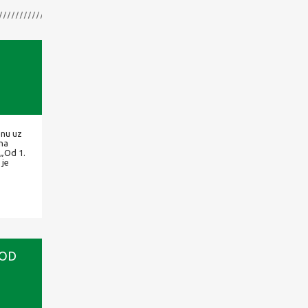
enu uz
 na
 „Od 1.
 je
 OD