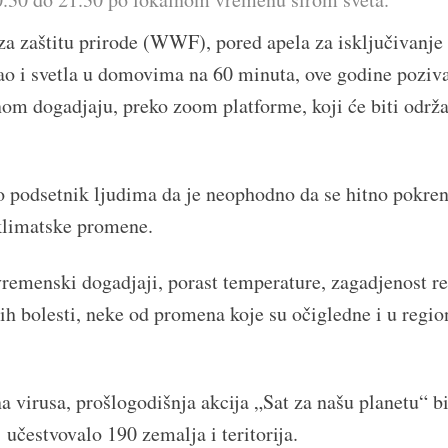
 za zaštitu prirode (WWF), pored apela za isključivanje
ao i svetla u domovima na 60 minuta, ove godine poziv
nom dogadjaju, preko zoom platforme, koji će biti održ
o podsetnik ljudima da je neophodno da se hitno pokren
 klimatske promene.
remenski dogadjaji, porast temperature, zagadjenost re
ih bolesti, neke od promena koje su očigledne i u regio
a virusa, prošlogodišnja akcija „Sat za našu planetu“ bi
 učestvovalo 190 zemalja i teritorija.