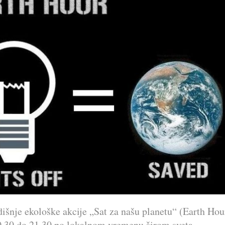
išnje ekološke akcije „Sat za našu planetu“ (Earth Hou
0.30 do 21.30 po lokalnom vremenu širom sveta.