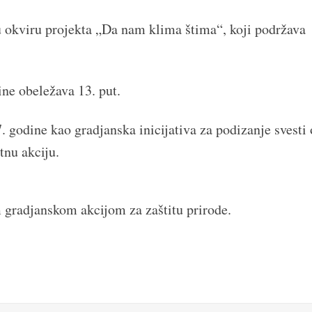
okviru projekta „Da nam klima štima“, koji podržava
ine obeležava 13. put.
. godine kao gradjanska inicijativa za podizanje svesti 
tnu akciju.
gradjanskom akcijom za zaštitu prirode.