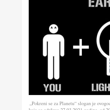
„Pokreni se za Planetu“ slogan je ovogod
koja se održava 27.03.2021.godine, od 2