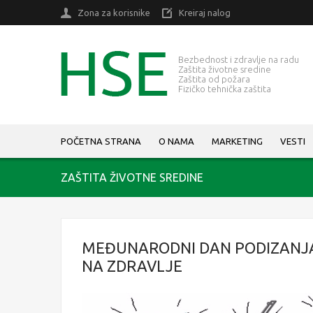
Zona za korisnike
Kreiraj nalog
Bezbednost i zdravlje na radu
Zaštita životne sredine
Zaštita od požara
Fizičko tehnička zaštita
POČETNA STRANA
O NAMA
MARKETING
VESTI
ZAŠTITA ŽIVOTNE SREDINE
MEĐUNARODNI DAN PODIZANJA
NA ZDRAVLJE