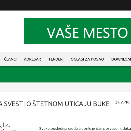
ČLANCI
ADRESAR
TENDERI
OGLASI ZA POSAO
DOWNLOA
 SVESTI O ŠTETNOM UTICAJU BUKE
27. APRI.
Svaka poslednja sreda u aprilu je dan posvećen edukac