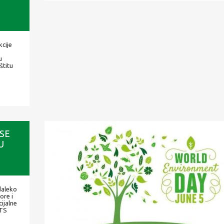
kcije
u
štitu
SE
U
daleko
ore i
cijalne
"TS