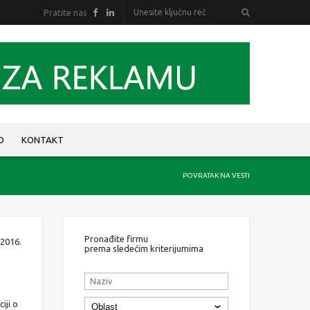
Pratite nas
D
KONTAKT
POVRATAK NA VESTI
Pronađite firmu
 2016.
prema sledećim kriterijumima
iji o