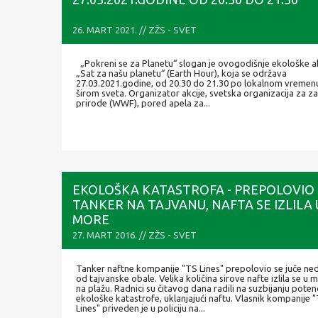
26. MART 2021. // ZŽS - SVET
„Pokreni se za Planetu“ slogan je ovogodišnje ekološke a
„Sat za našu planetu“ (Earth Hour), koja se održava
27.03.2021.godine, od 20.30 do 21.30 po lokalnom vremen
širom sveta. Organizator akcije, svetska organizacija za za
prirode (WWF), pored apela za...
EKOLOŠKA KATASTROFA - PREPOLOVIO 
TANKER NA TAJVANU, NAFTA SE IZLILA 
MORE
27. MART 2016. // ZŽS - SVET
Tanker naftne kompanije "TS Lines" prepolovio se juče ne
od tajvanske obale. Velika količina sirove nafte izlila se u m
na plažu. Radnici su čitavog dana radili na suzbijanju poten
ekološke katastrofe, uklanjajući naftu. Vlasnik kompanije 
Lines" priveden je u policiju na...