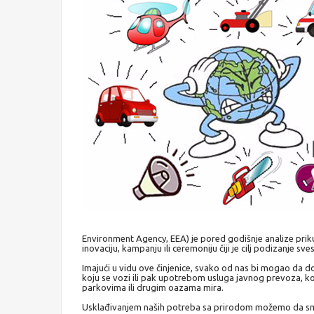
Environment Agency, EEA) je pored godišnje analize pri
inovaciju, kampanju ili ceremoniju čiji je cilj podizanje sve
Imajući u vidu ove činjenice, svako od nas bi mogao da 
koju se vozi ili pak upotrebom usluga javnog prevoza, ko
parkovima ili drugim oazama mira.
Usklađivanjem naših potreba sa prirodom možemo da sm