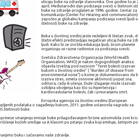
uticaju buke na zdravlje stanovnika. Ove godine to je 
april. Međunarodni dan podizanja svesti o štetnom uti
buke na zdravlje proglašen je 1996. godine. Centar za 
komunikaciju (Center for Hearing and communication)
započeo je globalnu kampanju podizanja svesti ljudi o
štetnosti buke na zdravlje.
Buka u životnoj sredini jeste neželjeni ili štetan zvuk, 
štetni efekti predstavljaju negativan uticaj buke na zd
ljudi. Kako bi se izvršila edukacija ljudi, širom planete
organizuju se razne radionice za podizanja svesti.
Svetska Zdravstvena Organizacija (World Health
Organisation, WHO) je nakon dugogodišnjih analiza
objavila Izveštaj pod nazivom "Teret bolesti izazvan
bukom u životnoj sredini" ( "Burden of disease from
environmental noise") u kome je dokumentovano da 
izaziva stres, ometa osnovne aktivnosti poput sna,
odmora, rada ili učenja. Duže izlaganje može izazvati
ozbiljna oboljenja kao što su hipertenzija i
kardiovaskularne bolesti, čak i preuranjenu smrt.
Evropska agencija za životnu sredinu (European
kupljenih podataka o zagađenju bukom, 2011. godine ustanovila nagradu za
sti štetnosti buke.
doprinese smanjenju emisije buke prilagođavanjem brzine automobila zoni kro
rišćenje kućnih uređaje sa A klasom po pitanju zvuka koji emituje, šetnjom po
anjimo buku i sačuvamo naše zdravlje.