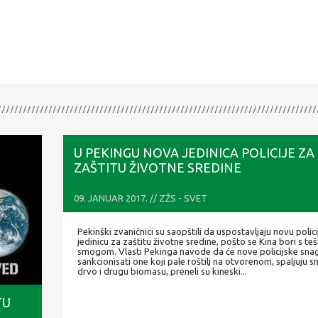
U PEKINGU NOVA JEDINICA POLICIJE ZA
ZAŠTITU ŽIVOTNE SREDINE
09. JANUAR 2017. // ZŽS - SVET
Pekinški zvaničnici su saopštili da uspostavljaju novu polic
jedinicu za zaštitu životne sredine, pošto se Kina bori s te
smogom. Vlasti Pekinga navode da će nove policijske sna
sankcionisati one koji pale roštilj na otvorenom, spaljuju s
drvo i drugu biomasu, preneli su kineski...
TU