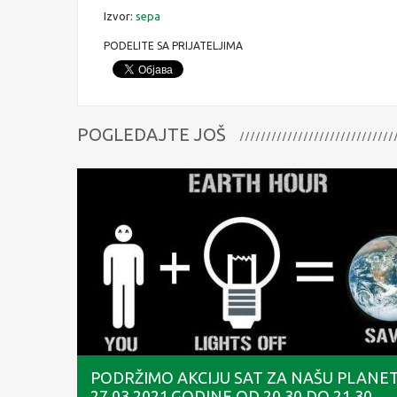
Izvor:
sepa
PODELITE SA PRIJATELJIMA
POGLEDAJTE JOŠ
PODRŽIMO AKCIJU SAT ZA NAŠU PLANE
27.03.2021.GODINE OD 20.30 DO 21.30