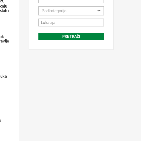
27.
caju
sluh i
dok
ravlje
buka
z