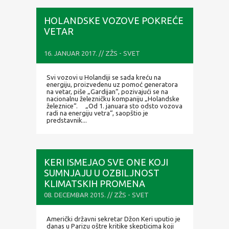
HOLANDSKE VOZOVE POKREĆE
VETAR
16. JANUAR 2017. // ZŽS - SVET
Svi vozovi u Holandiji se sada kreću na
energiju, proizvedenu uz pomoć generatora
na vetar, piše „Gardijan“, pozivajući se na
nacionalnu železničku kompaniju „Holandske
železnice“. „Od 1. januara sto odsto vozova
radi na energiju vetra“, saopštio je
predstavnik...
KERI ISMEJAO SVE ONE KOJI
SUMNJAJU U OZBILJNOST
KLIMATSKIH PROMENA
08. DECEMBAR 2015. // ZŽS - SVET
Američki državni sekretar Džon Keri uputio je
danas u Parizu oštre kritike skepticima koji