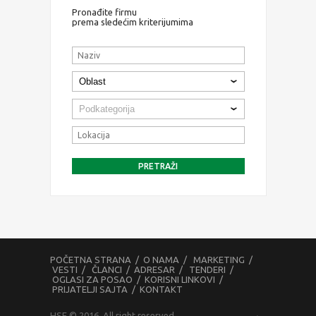
Pronađite firmu
prema sledećim kriterijumima
POČETNA STRANA
/
O NAMA
/
MARKETING
/
VESTI
/
ČLANCI
/
ADRESAR
/
TENDERI
/
OGLASI ZA POSAO
/
KORISNI LINKOVI
/
PRIJATELJI SAJTA
/
KONTAKT
HSE © 2016. All right reserved.