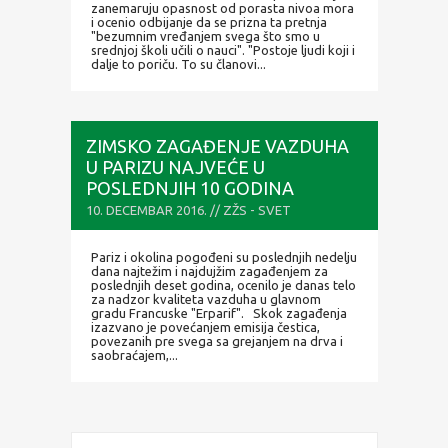
zanemaruju opasnost od porasta nivoa mora
i ocenio odbijanje da se prizna ta pretnja
"bezumnim vređanjem svega što smo u
srednjoj školi učili o nauci". "Postoje ljudi koji i
dalje to poriču. To su članovi...
ZIMSKO ZAGAĐENJE VAZDUHA
U PARIZU NAJVEĆE U
POSLEDNJIH 10 GODINA
10. DECEMBAR 2016. // ZŽS - SVET
Pariz i okolina pogođeni su poslednjih nedelju
dana najtežim i najdujžim zagađenjem za
poslednjih deset godina, ocenilo je danas telo
za nadzor kvaliteta vazduha u glavnom
gradu Francuske "Erparif". Skok zagađenja
izazvano je povećanjem emisija čestica,
povezanih pre svega sa grejanjem na drva i
saobraćajem,...