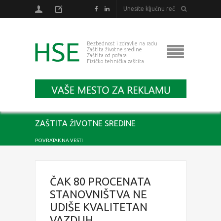
Bezbednost i zdravlje na radu
Zaštita životne sredine
Zaštita od požara
Fizičko tehnička zaštita
ZAŠTITA ŽIVOTNE SREDINE
POVRATAK NA VESTI
ČAK 80 PROCENATA
STANOVNIŠTVA NE
UDIŠE KVALITETAN
VAZDUH