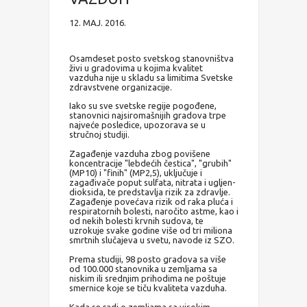
12. MAJ. 2016.
Osamdeset posto svetskog stanovništva
živi u gradovima u kojima kvalitet
vazduha nije u skladu sa limitima Svetske
zdravstvene organizacije.
Iako su sve svetske regije pogođene,
stanovnici najsiromašnijih gradova trpe
najveće posledice, upozorava se u
stručnoj studiji.
Zagađenje vazduha zbog povišene
koncentracije "lebdećih čestica", "grubih"
(MP10) i "finih" (MP2,5), uključuje i
zagađivače poput sulfata, nitrata i ugljen-
dioksida, te predstavlja rizik za zdravlje.
Zagađenje povećava rizik od raka pluća i
respiratornih bolesti, naročito astme, kao i
od nekih bolesti krvnih sudova, te
uzrokuje svake godine više od tri miliona
smrtnih slučajeva u svetu, navode iz SZO.
Prema studiji, 98 posto gradova sa više
od 100.000 stanovnika u zemljama sa
niskim ili srednjim prihodima ne poštuje
smernice koje se tiču kvaliteta vazduha.
Kada se radi o zemljama sa visokim