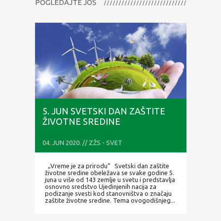
POGLEDAJTE JOŠ
5. JUN SVETSKI DAN ZAŠTITE
ŽIVOTNE SREDINE
04. JUN 2020. // ZŽS - SVET
„Vreme je za prirodu“ Svetski dan zaštite
životne sredine obeležava se svake godine 5.
juna u više od 143 zemlje u svetu i predstavlja
osnovno sredstvo Ujedinjenih nacija za
podizanje svesti kod stanovništva o značaju
zaštite životne sredine. Tema ovogodišnjeg...