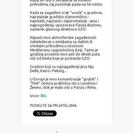
prihodima, taj postotak pada na 56 odsto.
Kada se zagađeni zrak "uvuče" u gradove,
najranjivije gradsko stanovništvo -
najmlađi, najstariji i najsiromašniji - jesu i
najpogođeniji, upozorava Flavija Bustreo,
zamenik glavnog direktora SZO.
Najveći nivo atmosferske zagađenosti
zabeležen je u zemljama sa slabim ili
srednjim prihodima u istočnom
Mediteranu i jugoistočnoj Aziji. Tamo je
godišnji prosečni nivo pet do deset puta
viši od limita koje je postavila SZO.
Gradovi koji su najzagađeniji jesu Nju
Delhi, Kairo i Peking...
U Evropi je nivo koncentracije "grubih" i
"finih" čestica praktično isti u Londonu i
Ženevi, dok je malo viši u Parizu i Rimu.
Izvor:
Blic
PODELITE SA PRIJATELJIMA