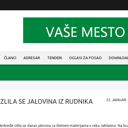
ČLANCI
ADRESAR
TENDERI
OGLASI ZA POSAO
DOWNLOA
ZLILA SE JALOVINA IZ RUDNIKA
22. JANUAR. 
edveđe izlila se danas jalovina sa štetnim materijama u reku Jablanicu. Na lic