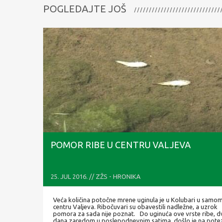
POGLEDAJTE JOŠ
POMOR RIBE U CENTRU VALJEVA
25. JUL 2016. // ZŽS - HRONIKA
Veća količina potočne mrene uginula je u Kolubari u samo
centru Valjeva. Ribočuvari su obavestili nadležne, a uzrok
pomora za sada nije poznat. Do uginuća ove vrste ribe, d
dana zaredom u poslepodnevnim satima, došlo je na pote