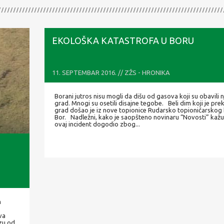
EKOLOŠKA KATASTROFA U BORU
11. SEPTEMBAR 2016. // ZŽS - HRONIKA
Borani jutros nisu mogli da dišu od gasova koji su obavili n
grad. Mnogi su osetili disajne tegobe. Beli dim koji je pre
grad došao je iz nove topionice Rudarsko topioničarskog
Bor. Nadležni, kako je saopšteno novinaru “Novosti” kažu
ovaj incident dogodio zbog...
m
va
zu od