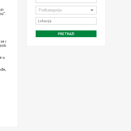
azi
pu”.
se i
osti
e u
ođe,