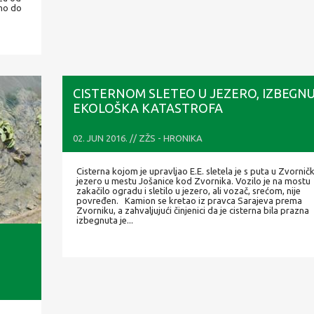
dno do
CISTERNOM SLETEO U JEZERO, IZBEGN
EKOLOŠKA KATASTROFA
02. JUN 2016. // ZŽS - HRONIKA
Cisterna kojom je upravljao E.E. sletela je s puta u Zvornič
jezero u mestu Jošanice kod Zvornika. Vozilo je na mostu
zakačilo ogradu i sletilo u jezero, ali vozač, srećom, nije
povređen. Kamion se kretao iz pravca Sarajeva prema
Zvorniku, a zahvaljujući činjenici da je cisterna bila prazna
izbegnuta je...