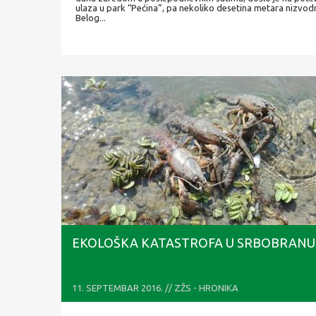
ulaza u park “Pećina”, pa nekoliko desetina metara nizvo
Belog...
EKOLOŠKA KATASTROFA U SRBOBRANU
11. SEPTEMBAR 2016. // ZŽS - HRONIKA