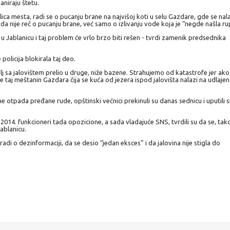
aniraju štetu.
ica mesta, radi se o pucanju brane na najvišoj koti u selu Gazdare, gde se nal
e da nije reč o pucanju brane, već samo o izlivanju vode koja je “negde našla ru
 u Jablanicu i taj problem će vrlo brzo biti rešen - tvrdi zamenik predsednika
policija blokirala taj deo.
mulj sa jalovištem prelio u druge, niže bazene. Strahujemo od katastrofe jer ako 
e taj meštanin Gazdara čija se kuća od jezera ispod jalovišta nalazi na udlajen
e otpada pređane rude, opštinski većnici prekinuli su danas sednicu i uputili s
014. funkcioneri tada opozicione, a sada vladajuće SNS, tvrdili su da se, tak
Jablanicu.
adi o dezinformaciji, da se desio “jedan eksces” i da jalovina nije stigla do