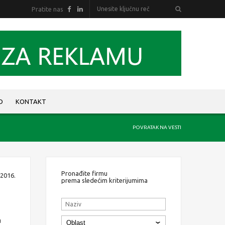
Pratite nas
D
KONTAKT
POVRATAK NA VESTI
Pronađite firmu
2016.
prema sledećim kriterijumima
u