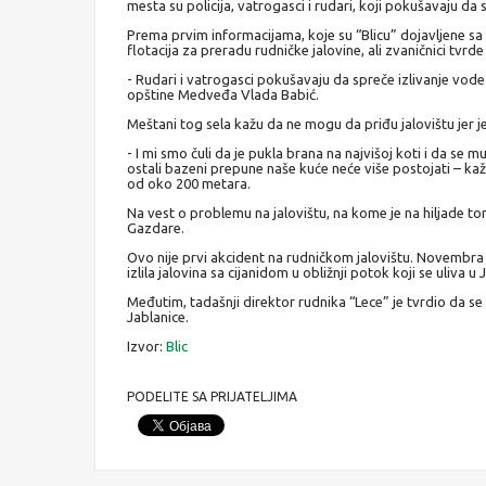
mesta su policija, vatrogasci i rudari, koji pokušavaju da s
Prema prvim informacijama, koje su “Blicu” dojavljene sa l
flotacija za preradu rudničke jalovine, ali zvaničnici tvrd
- Rudari i vatrogasci pokušavaju da spreče izlivanje vode
opštine Medveđa Vlada Babić.
Meštani tog sela kažu da ne mogu da priđu jalovištu jer je 
- I mi smo čuli da je pukla brana na najvišoj koti i da se 
ostali bazeni prepune naše kuće neće više postojati – kaž
od oko 200 metara.
Na vest o problemu na jalovištu, na kome je na hiljade ton
Gazdare.
Ovo nije prvi akcident na rudničkom jalovištu. Novembra 2
izlila jalovina sa cijanidom u obližnji potok koji se uliva u 
Međutim, tadašnji direktor rudnika “Lece” je tvrdio da se r
Jablanice.
Izvor:
Blic
PODELITE SA PRIJATELJIMA