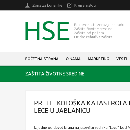
Zona za korisnike
Kreiraj nalog
Bezbednost i zdravlje na radu
Zaštita životne sredine
Zaštita od požara
Fizičko tehnička zaštita
POČETNA STRANA
O NAMA
MARKETING
VESTI
ZAŠTITA ŽIVOTNE SREDINE
PRETI EKOLOŠKA KATASTROFA I
LECE U JABLANICU
Iz jedne od devet brana na jalovištu rudnika “Lece” kod M