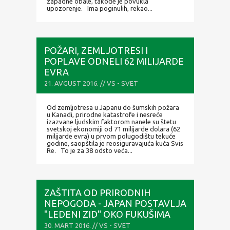
zapadne obale, takođe je povukla
upozorenje. Ima poginulih, rekao...
POŽARI, ZEMLJOTRESI I
POPLAVE ODNELI 62 MILIJARDE
EVRA
21. AVGUST 2016. // VS - SVET
Od zemljotresa u Japanu do šumskih požara
u Kanadi, prirodne katastrofe i nesreće
izazvane ljudskim faktorom nanele su štetu
svetskoj ekonomiji od 71 milijarde dolara (62
milijarde evra) u prvom polugodištu tekuće
godine, saopštila je reosiguravajuća kuća Svis
Re. To je za 38 odsto veća...
ZAŠTITA OD PRIRODNIH
NEPOGODA - JAPAN POSTAVLJA
"LEDENI ZID" OKO FUKUŠIMA
30. MART 2016. // VS - SVET