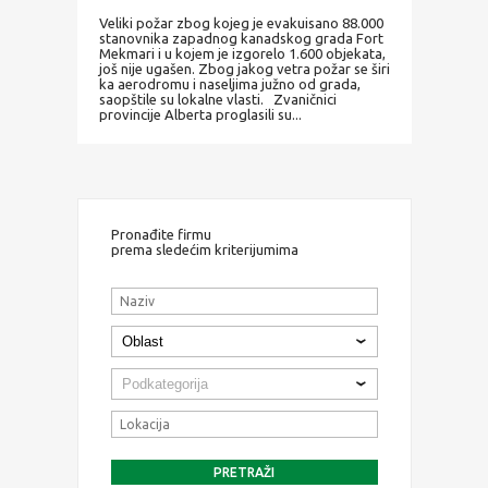
Veliki požar zbog kojeg je evakuisano 88.000
stanovnika zapadnog kanadskog grada Fort
Mekmari i u kojem je izgorelo 1.600 objekata,
još nije ugašen. Zbog jakog vetra požar se širi
ka aerodromu i naseljima južno od grada,
saopštile su lokalne vlasti. Zvaničnici
provincije Alberta proglasili su...
Pronađite firmu
prema sledećim kriterijumima