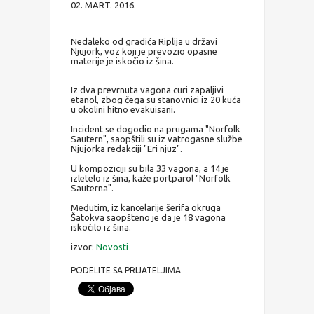
02. MART. 2016.
Nedaleko od gradića Riplija u državi
Njujork, voz koji je prevozio opasne
materije je iskočio iz šina.
Iz dva prevrnuta vagona curi zapaljivi
etanol, zbog čega su stanovnici iz 20 kuća
u okolini hitno evakuisani.
Incident se dogodio na prugama "Norfolk
Sautern", saopštili su iz vatrogasne službe
Njujorka redakciji "Eri njuz".
U kompoziciji su bila 33 vagona, a 14 je
izletelo iz šina, kaže portparol "Norfolk
Sauterna".
Međutim, iz kancelarije šerifa okruga
Šatokva saopšteno je da je 18 vagona
iskočilo iz šina.
izvor:
Novosti
PODELITE SA PRIJATELJIMA