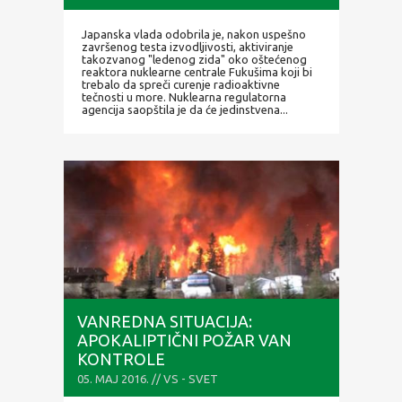
Japanska vlada odobrila je, nakon uspešno
završenog testa izvodljivosti, aktiviranje
takozvanog "ledenog zida" oko oštećenog
reaktora nuklearne centrale Fukušima koji bi
trebalo da spreči curenje radioaktivne
tečnosti u more. Nuklearna regulatorna
agencija saopštila je da će jedinstvena...
VANREDNA SITUACIJA:
APOKALIPTIČNI POŽAR VAN
KONTROLE
05. MAJ 2016. // VS - SVET