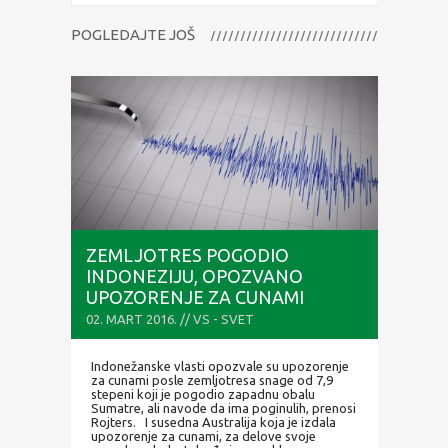
POGLEDAJTE JOŠ
ZEMLJOTRES POGODIO
INDONEZIJU, OPOZVANO
UPOZORENJE ZA CUNAMI
02. MART 2016. // VS - SVET
Indonežanske vlasti opozvale su upozorenje
za cunami posle zemljotresa snage od 7,9
stepeni koji je pogodio zapadnu obalu
Sumatre, ali navode da ima poginulih, prenosi
Rojters. I susedna Australija koja je izdala
upozorenje za cunami, za delove svoje