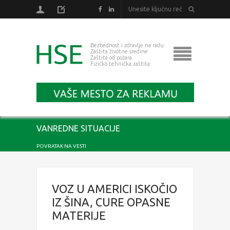
Bezbednost i zdravlje na radu
Zaštita životne sredine
Zaštita od požara
Fizičko tehnička zaštita
VANREDNE SITUACIJE
POVRATAK NA VESTI
VOZ U AMERICI ISKOČIO
IZ ŠINA, CURE OPASNE
MATERIJE