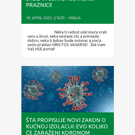
PRAZNICI!
18. APRIL 2020. // BZR - SRBIJA
Neka ti radost uskrsnuća vrati
veru u život, neka nestane zlo a prevlada
dobro, neka ti ljubav bude oslonac a sreća
večni pratilac! HRISTOS VASKRSE! Želi Vam
Vaš HSE portal!
ŠTA PROPISUJE NOVI ZAKON O
KUĆNOJ IZOLACIJI: EVO KOLIKO
ĆE ZARAŽENI KORONOM