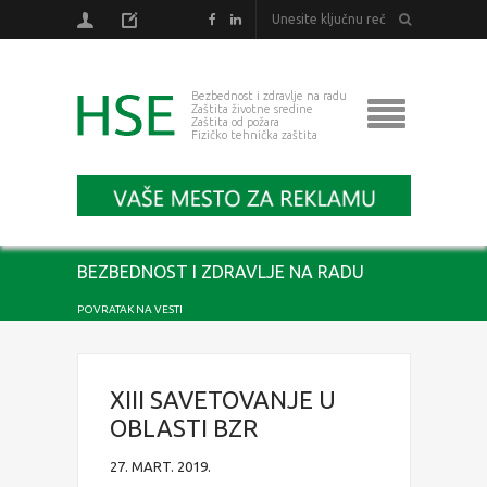
Bezbednost i zdravlje na radu
Zaštita životne sredine
Zaštita od požara
Fizičko tehnička zaštita
BEZBEDNOST I ZDRAVLJE NA RADU
POVRATAK NA VESTI
XIII SAVETOVANJE U
OBLASTI BZR
27. MART. 2019.