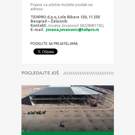
Prijave za učešće možete poslati na
adresu:
TEHPRO d.o.o, Lole Ribara 120, 11 250
Beograd – Železnik
;
Kontakt:
Jovana Jovanović 062/8081745
;
E-mail
:
jovana.jovanovic@tehpro.rs
PODELITE SA PRIJATELJIMA
POGLEDAJTE JOŠ