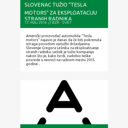
SLOVENAC TUŽIO "TESLA
MOTORS" ZA EKSPLOATACIJU
STRANIH RADNIKA
17. MAJ 2016. // BZR - SVET
Američki proizvođač automobila "Tesla
motors" najavio je danas da će biti pokrenuta
istraga povodom optužbi državljanina
Slovenije Gregora Lešnika za eksploatisanje
stranih radnika. Lešnik je tužio kompaniju
nakon što je, kako tvrdi, zadobio teške
povrede u nesreći na radnom mestu 2015.
godine...