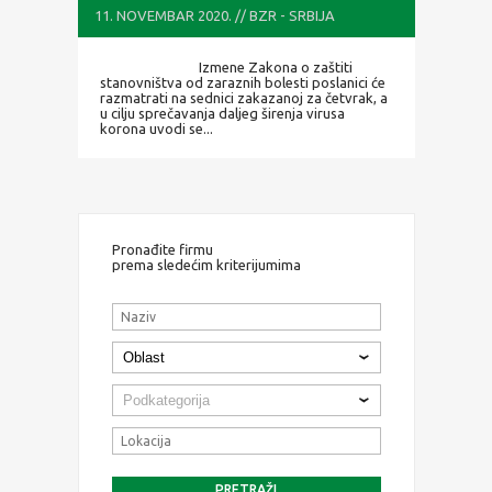
MORATI DA BUDU U
11. NOVEMBAR 2020. // BZR - SRBIJA
KARANTINU
Izmene Zakona o zaštiti
stanovništva od zaraznih bolesti poslanici će
razmatrati na sednici zakazanoj za četvrak, a
u cilju sprečavanja daljeg širenja virusa
korona uvodi se...
Pronađite firmu
prema sledećim kriterijumima