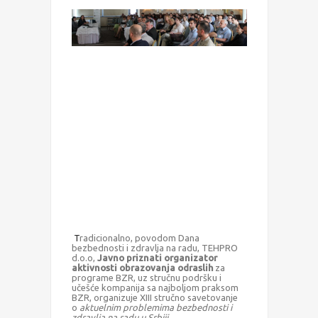
T
radicionalno, povodom Dana
bezbednosti i zdravlja na radu, TEHPRO
d.o.o,
Javno priznati organizator
aktivnosti obrazovanja odraslih
za
programe BZR, uz stručnu podršku i
učešće kompanija sa najboljom praksom
BZR, organizuje XIII stručno savetovanje
o
a
ktuelnim problemima bezbednosti i
zdravlja na radu u Srbiji.