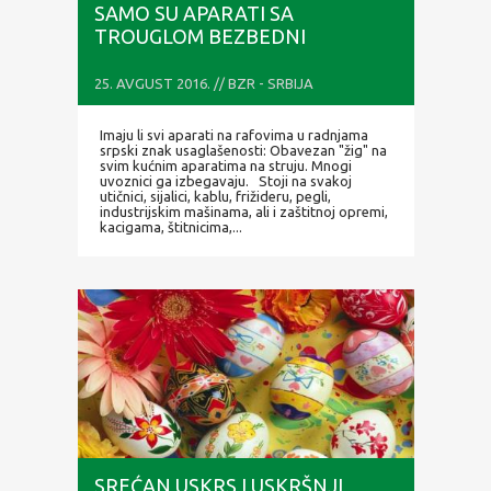
SAMO SU APARATI SA
TROUGLOM BEZBEDNI
25. AVGUST 2016. // BZR - SRBIJA
Imaju li svi aparati na rafovima u radnjama
srpski znak usaglašenosti: Obavezan "žig" na
svim kućnim aparatima na struju. Mnogi
uvoznici ga izbegavaju. Stoji na svakoj
utičnici, sijalici, kablu, frižideru, pegli,
industrijskim mašinama, ali i zaštitnoj opremi,
kacigama, štitnicima,...
SREĆAN USKRS I USKRŠNJI