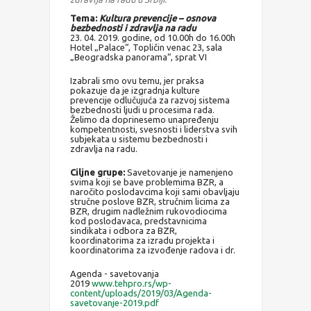
Tema:
Kultura prevencije – osnova
bezbednosti i zdravlja na radu
23. 04. 2019. godine, od 10.00h do 16.00h
Hotel „Palace“, Topličin venac 23, sala
„Beogradska panorama“, sprat VI
Izabrali smo ovu temu, jer praksa
pokazuje da je izgradnja kulture
prevencije odlučujuća za razvoj sistema
bezbednosti ljudi u procesima rada.
Želimo da doprinesemo unapređenju
kompetentnosti, svesnosti i liderstva svih
subjekata u sistemu bezbednosti i
zdravlja na radu.
Ciljne grupe:
Savetovanje je namenjeno
svima koji se bave problemima BZR, a
naročito poslodavcima koji sami obavljaju
stručne poslove BZR, stručnim licima za
BZR, drugim nadležnim rukovodiocima
kod poslodavaca, predstavnicima
sindikata i odbora za BZR,
koordinatorima za izradu projekta i
koordinatorima za izvođenje radova i dr.
Agenda - savetovanja
2019
www.tehpro.rs/wp-
content/uploads/2019/03/Agenda-
savetovanje-2019.pdf