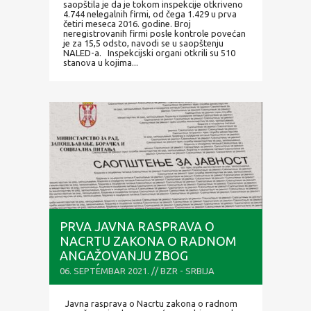
saopštila je da je tokom inspekcije otkriveno
4.744 nelegalnih firmi, od čega 1.429 u prva
četiri meseca 2016. godine. Broj
neregistrovanih firmi posle kontrole povećan
je za 15,5 odsto, navodi se u saopštenju
NALED-a. Inspekcijski organi otkrili su 510
stanova u kojima...
PRVA JAVNA RASPRAVA O
NACRTU ZAKONA O RADNOM
ANGAŽOVANJU ZBOG
POVEĆANOG OBIMA POSLA U
06. SEPTEMBAR 2021. // BZR - SRBIJA
ODREĐENIM DELATNOSTIMA U
NIŠU 8. SEPTEMBRA
Javna rasprava o Nacrtu zakona o radnom