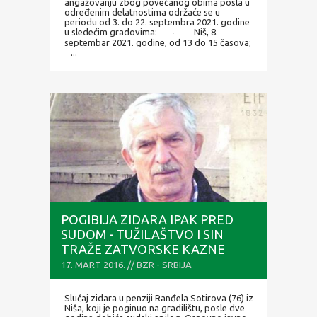
angažovanju zbog povećanog obima posla u
određenim delatnostima održaće se u
periodu od 3. do 22. septembra 2021. godine
u sledećim gradovima: ∙ Niš, 8.
septembar 2021. godine, od 13 do 15 časova;
...
POGIBIJA ZIDARA IPAK PRED
SUDOM - TUŽILAŠTVO I SIN
TRAŽE ZATVORSKE KAZNE
17. MART 2016. // BZR - SRBIJA
Slučaj zidara u penziji Ranđela Sotirova (76) iz
Niša, koji je poginuo na gradilištu, posle dve