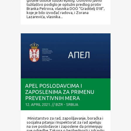
godine dobiće sudski epilog. Osnovno javno
tužilaštvo podiglo je optužni predlog protiv
Branka Petrova, vlasnika DOO “Graditelj 018”,
koje je bilo izvođač radova, i Zorana
Lazarevića, vlasnika...
APEL POSLODAVCIMA I
ZAPOSLENIMA ZA PRIMENU
PREVENTIVNIH MERA
BEZBEDNOSTI I ZDRAVLJA NA
12. APRIL 2021. // BZR - SRBIJA
RADU
Ministarstvo za rad, zapošljavanje, boračka i
socijalna pitanja i Inspektorat za rad apeluju
na sve poslodavce i zaposlene da primenjuju
sve odredbe Zakona o bezbednosti i zdravlju