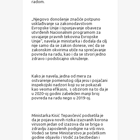
radom.
„Njegovo donošenje značiće potpuno
usklađivanje sa zakonodavstvom
Evropske Unije i ispunjavanje obaveza
utvrđenih Nacionalnim programom za
usvajanje pravnih tekovina Evropske
Unije“, navela je ministarka i dodala da cilj
nije samo da se zakon donese, već da se
zakonskim okvirima utiče na sprečavanje
povreda na radu, kao i da se stvori jedno
zdravo i podsticajno okruženje.
Kako je navela, jedna od mera za
ostvarenje pomenutog cilja jesu i pojačani
inspekcijski nadzori koji su se pokazali
kao veoma efikasni, s obzirom na to da je
u 2020-oj godini zabeležen manji broj
povreda na radu nego u 2019-oj.
Ministarka Kisić Tepavčević podsetila je
da je pojava novih rizika izazvanih korona
virusom jedan od izazova da se briga o
zdravlju zaposlenih podigne na viši nivo.
Vodeći se time Ministarstvo je početkom
godine objavilo i Vodič za bezbedan i