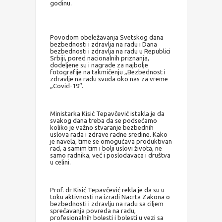
godinu.
Povodom obeležavanja Svetskog dana
bezbednosti i zdravlja na radu i Dana
bezbednosti i zdravlja na radu u Republici
Srbiji, pored nacionalnih priznanja,
dodeljene su i nagrade za najbolje
fotografije na takmičenju „Bezbednost i
zdravlje na radu svuda oko nas za vreme
„Covid-19“.
Ministarka Kisić Tepavčević istakla je da
svakog dana treba da se podsećamo
koliko je važno stvaranje bezbednih
uslova rada i zdrave radne sredine. Kako
je navela, time se omogućava produktivan
rad, a samim tim i bolji uslovi života, ne
samo radnika, već i poslodavaca i društva
u celini.
Prof. dr Kisić Tepavčević rekla je da su u
toku aktivnosti na izradi Nacrta Zakona o
bezbednosti i zdravlju na radu sa ciljem
sprečavanja povreda na radu,
profesionalnih bolesti i bolesti u vezi sa