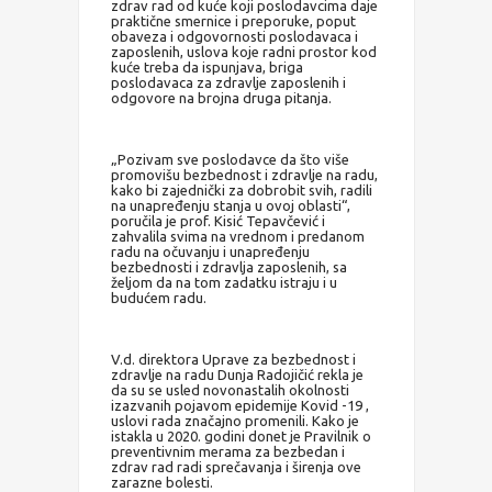
zdrav rad od kuće koji poslodavcima daje
praktične smernice i preporuke, poput
obaveza i odgovornosti poslodavaca i
zaposlenih, uslova koje radni prostor kod
kuće treba da ispunjava, briga
poslodavaca za zdravlje zaposlenih i
odgovore na brojna druga pitanja.
„Pozivam sve poslodavce da što više
promovišu bezbednost i zdravlje na radu,
kako bi zajednički za dobrobit svih, radili
na unapređenju stanja u ovoj oblasti“,
poručila je prof. Kisić Tepavčević i
zahvalila svima na vrednom i predanom
radu na očuvanju i unapređenju
bezbednosti i zdravlja zaposlenih, sa
željom da na tom zadatku istraju i u
budućem radu.
V.d. direktora Uprave za bezbednost i
zdravlje na radu Dunja Radojičić rekla je
da su se usled novonastalih okolnosti
izazvanih pojavom epidemije Kovid -19 ,
uslovi rada značajno promenili. Kako je
istakla u 2020. godini donet je Pravilnik o
preventivnim merama za bezbedan i
zdrav rad radi sprečavanja i širenja ove
zarazne bolesti.