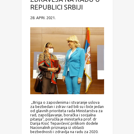
REPUBLICI SRBIJI
28. APRI. 2021.
„Briga o zaposlenima i stvaranje uslova
za bezbedan i zdrav rad bili su i biće jedan
od glavnih prioriteta rada Ministarstva za
rad, zapošljavanje, boračka i socijalna
pitanja“, poručila je ministarka prof. dr
Darija Kisić Tepavčević prilikom dodele
Nacionalnih priznanja iz oblasti
bezbednosti i zdravlja na radu za 2020.