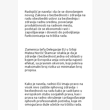
Radojičić je navela i da će se donošenjem
novog Zakona o bezbednosti i zdravlja na
radu obezbediti uslovi za bezbedniju i
zdraviju radnu sredinu, povećanje
produktivnosti na radnom mestu,
podstaći će se ekonomski rast i
zapošljavanje i dovesti do poboljšanja
funkcionisanja na tržišta rada.
Zamenica šefa Delegacije EU u Srbiji
Matea Norčić Štamcar istakla je da je
zdravlje i bezbednost jedna od oblasti u
kojem je Evropska unija ostvarila najveći
efekat, sa pravnim okvirom, koji pokriva
maksimalni broj rizika uz minimalan broj
propisa.
Kako je navela, radnici EU imaju pravo na
visok nivo zaštite njihovog zdravlja i
bezbednosti na radu kako je sadržano u
evropskom stubu socijalnih prava, kao i
prava na radno okruženje i prilagođavanje
njihovih profesionalnih potreba, koje im
omogućava duže učešće na tržištu rada.