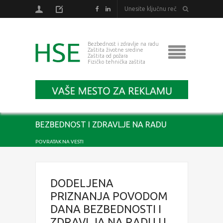
Bezbednost i zdravlje na radu
Zaštita životne sredine
Zaštita od požara
Fizičko tehnička zaštita
BEZBEDNOST I ZDRAVLJE NA RADU
POVRATAK NA VESTI
DODELJENA
PRIZNANJA POVODOM
DANA BEZBEDNOSTI I
ZDRAVLJA NA RADU U