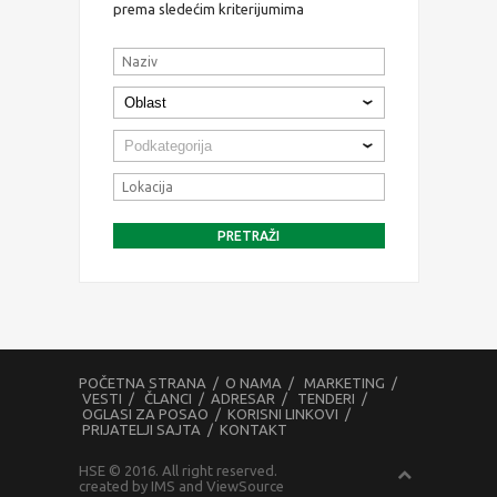
prema sledećim kriterijumima
POČETNA STRANA
/
O NAMA
/
MARKETING
/
VESTI
/
ČLANCI
/
ADRESAR
/
TENDERI
/
OGLASI ZA POSAO
/
KORISNI LINKOVI
/
PRIJATELJI SAJTA
/
KONTAKT
HSE © 2016. All right reserved.
created by
IMS
and
ViewSource