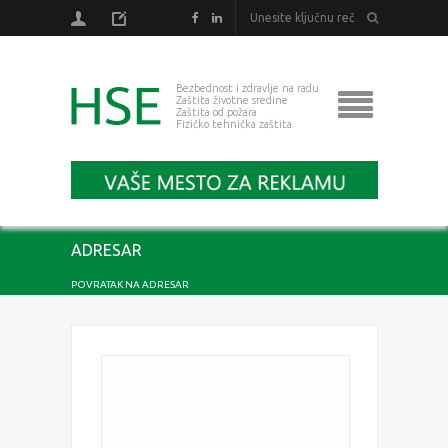
Bezbednost i zdravlje na radu
Zaštita životne sredine
Zaštita od požara
Fizičko tehnička zaštita
ADRESAR
POVRATAK NA ADRESAR